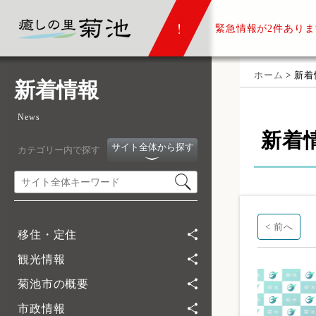
緊急情報が
2件ありま
ホーム
> 新
新着情報
News
新着
サイト全体から探す
カテゴリー内で探す
< 前へ
移住・定住
観光情報
菊池市の概要
市政情報