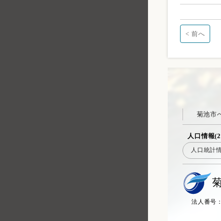
< 前へ
菊池市
人口情報(2
人口統計
法人番号：20