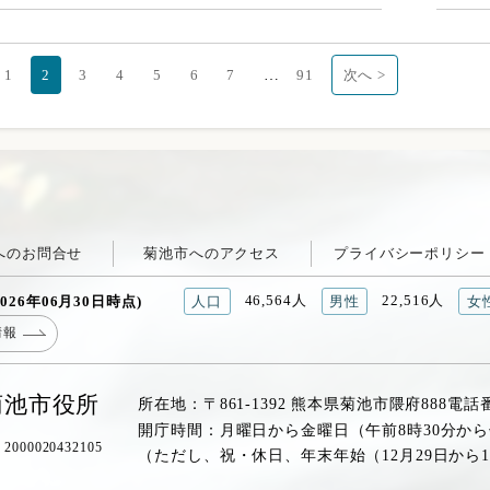
…
1
2
3
4
5
6
7
91
次へ >
へのお問合せ
菊池市へのアクセス
プライバシーポリシー
46,564人
22,516人
026年06月30日時点)
人口
男性
女
情報
菊池市役所
所在地：〒861-1392 熊本県菊池市隈府888
電話
開庁時間：月曜日から金曜日（午前8時30分から
00020432105
（ただし、祝・休日、年末年始（12月29日から