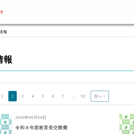
す
着情報
情報
…
1
2
3
4
5
6
7
91
次へ >
2026年08月04日
令和８年度教育長交際費