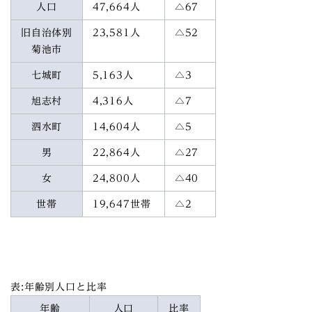
人口
47,664人
△67
旧自治体別
23,581人
△52
菊池市
七城町
5,163人
△3
旭志村
4,316人
△7
泗水町
14,604人
△5
男
22,864人
△27
女
24,800人
△40
世帯
19,647世帯
△2
表:年齢別人口と比率
年齢
人口
比率