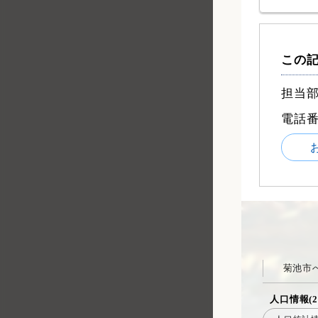
この
担当部
電話
菊池市
人口情報(2