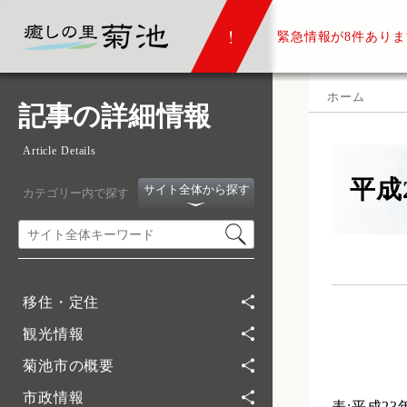
緊急情報が
8件ありま
ホーム
記事の詳細情報
Article Details
平成
サイト全体から探す
カテゴリー内で探す
移住・定住
観光情報
菊池市の概要
市政情報
表:平成2