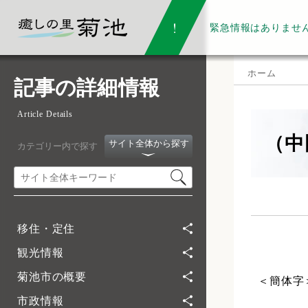
緊急情報は
ありませ
ホーム
記事の詳細情報
Article Details
（中
サイト全体から探す
カテゴリー内で探す
移住・定住
観光情報
菊池市の概要
＜簡体字
市政情報