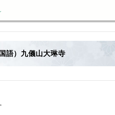
ん
国語）九儀山大琳寺
＞