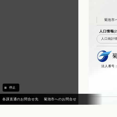
菊池市
人口情報(2
人口統計
法人番号：20
停止
各課直通のお問合せ先
菊池市へのお問合せ