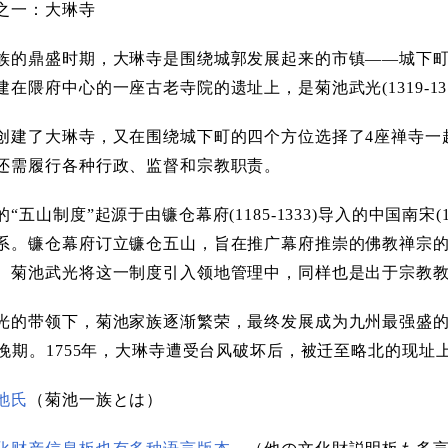
之一：大琳寺
族的鼎盛时期，大琳寺是围绕城郭发展起来的市镇——城下町
建在隈府中心的一座古老寺院的遗址上，是菊池武光(1319-13
创建了大琳寺，又在围绕城下町的四个方位选择了4座禅寺一起
还需履行各种行政、监督和宗教职责。
“五山制度”起源于由镰仓幕府(1185-1333)导入的中国南宋(
系。镰仓幕府订立镰仓五山，旨在推广幕府推崇的佛教禅宗
。菊池武光将这一制度引入领地管理中，同样也是出于宗教
光的带领下，菊池家族逐渐繁荣，最终发展成为九州最强盛
纪晚期。1755年，大琳寺遭受台风破坏后，被迁至略北的现址
池氏
（菊池一族とは）