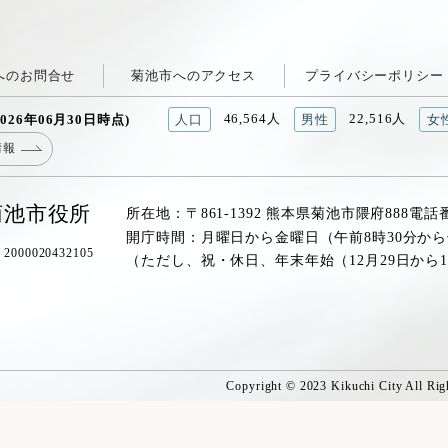
へのお問合せ
菊池市へのアクセス
プライバシーポリシー
46,564人
22,516人
026年06月30日時点)
人口
男性
女
情報
菊池市役所
所在地：〒861-1392 熊本県菊池市隈府888
電話
開庁時間：月曜日から金曜日（午前8時30分から
00020432105
（ただし、祝・休日、年末年始（12月29日から
Copyright © 2023 Kikuchi City All Rig