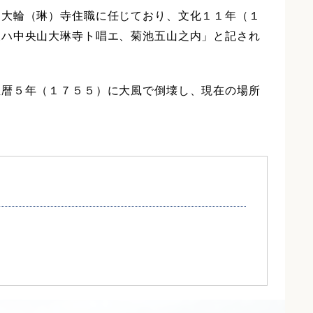
大輪（琳）寺住職に任じており、文化１１年（１
又ハ中央山大琳寺ト唱エ、菊池五山之内」と記され
暦５年（１７５５）に大風で倒壊し、現在の場所