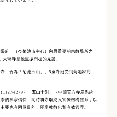
言語化しています。）
「隈府」（今菊池市中心）內最重要的宗教場所之
寺院，大琳寺是他重振門楣的見證。
寺，合為「菊池五山」。5座寺廟受到菊池家庇
1127-1279）「五山十剎」（中國官方寺廟系統
推崇的禪宗信仰，同時將寺廟納入官僚機構體系，以
，主要也有兩個目的，即宗教教化和有效管理。