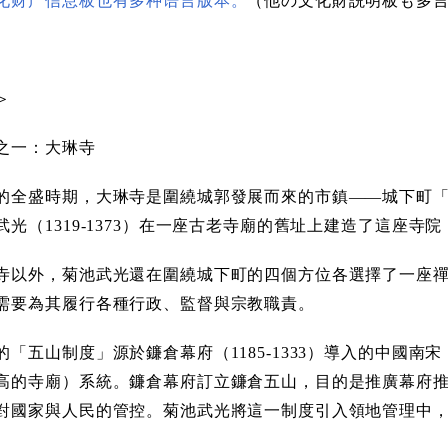
化财产信息板也有多种语言版本。
（他の文化財説明板も多
＞
之一：大琳寺
的全盛時期，大琳寺是圍繞城郭發展而來的市鎮——城下町
武光（1319-1373）在一座古老寺廟的舊址上建造了這座
寺以外，菊池武光還在圍繞城下町的四個方位各選擇了一座禪
需要為其履行各種行政、監督與宗教職責。
「五山制度」源於鐮倉幕府（1185-1333）導入的中國南宋（
高的寺廟）系統。鐮倉幕府訂立鐮倉五山，目的是推廣幕府
對國家與人民的管控。菊池武光將這一制度引入領地管理中