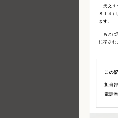
天文１９
８１４）
ます。
もとは現
に移され
この
担当部
電話