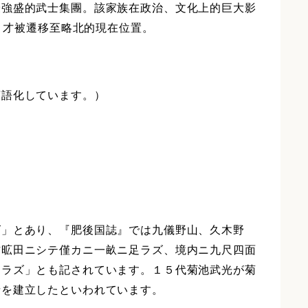
最強盛的武士集團。該家族在政治、文化上的巨大影
後，才被遷移至略北的現在位置。
言語化しています。）
」とあり、『肥後国誌』では九儀野山、久木野
方昿田ニシテ僅カニ一畝ニ足ラズ、境内ニ九尺四面
ナラズ」とも記されています。１５代菊池武光が菊
寺を建立したといわれています。