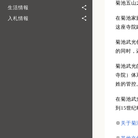
菊池五山
生活情報
在菊池家
入札情報
这座寺院
菊池武光
的同时，
菊池武光的
寺院）体
姓的管控
在菊池武
到15世
※
关于菊