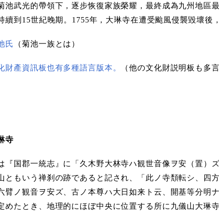
菊池武光的帶領下，逐步恢復家族榮耀，最終成為九州地區
持續到15世紀晚期。1755年，大琳寺在遭受颱風侵襲毀壞
池氏
（菊池一族とは）
化財產資訊板也有多種語言版本。
（他の文化財説明板も多
琳寺
『国郡一統志』に「久木野大林寺ハ観世音像ヲ安（置）ズ
山ともいう禅刹の跡であると記され、「此ノ寺頽転シ、四
六臂ノ観音ヲ安ズ、古ノ本尊ハ大日如来ト云、開基等分明
定めたとき、地理的にほぼ中央に位置する所に九儀山大琳