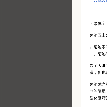
※
其他文
＜繁体字
菊池五山
在菊池家
一。菊池
除了大琳
護，但也
菊池武光的
中等級最
強化幕府