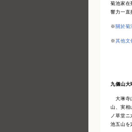
菊池家在
響力一直
※
關於菊
※
其他文
九儀山大
大琳寺は
山、実相
ノ草堂ニ
池五山を