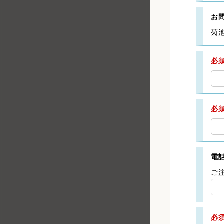
お
菊
必
必
電
ご
必