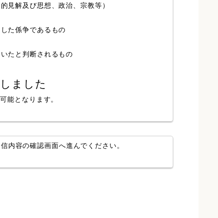
人的見解及び思想、政治、宗教等）
局した係争であるもの
ていたと判断されるもの
認しました
が可能となります。
送信内容の確認画面へ進んでください。