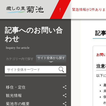
緊急情報が
2件ありま
記事へのお問い合
記
わせ
Inquiry for article
お問
サイト全体から探す
カテゴリー内で探す
注意
以下
移住・定住
観光情報
菊池市の概要