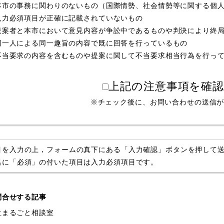
本市の事務に関わりのないもの（国際情勢、社会情勢等に関する個
入力必須項目が正確に記載されていないもの
提案者と本市において意見内容が争訟中であるものや判決により終
同一人による同一趣旨の内容で既に回答を行っているもの
不当要求の内容を含むものや提案に関して不当要求相当行為を行っ
上記の注意事項を確
※チェック後に、お問い合わせの送信
目を入力の上，フォームの真下にある「入力確認」ボタンを押して
名に「必須」の付いた項目は入力必須項目です。
問合せする記事
祉まるごと相談室