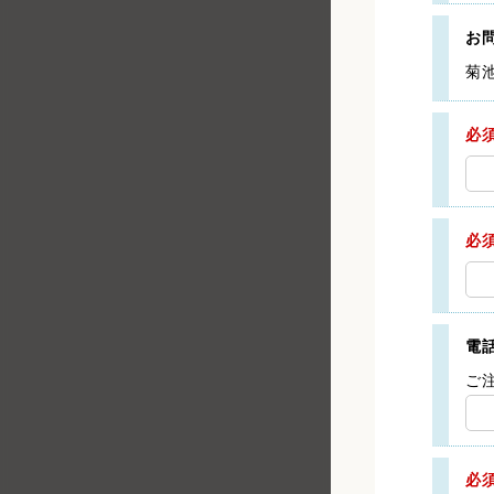
お
菊
必
必
電
ご
必