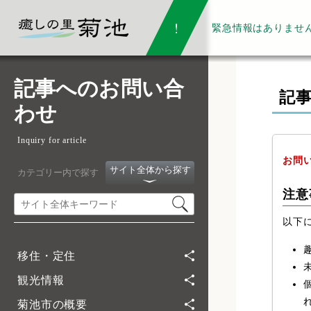
緊急情報は
ありませ
記事へのお問い合
記
わせ
Inquiry for article
お問
サイト全体から探す
カテゴリー内で探す
注意
以下
移住・定住
観光情報
菊池市の概要