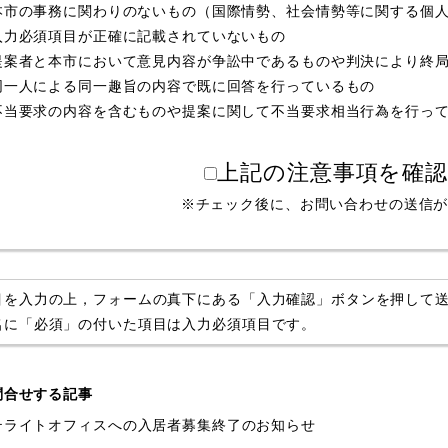
本市の事務に関わりのないもの（国際情勢、社会情勢等に関する個
入力必須項目が正確に記載されていないもの
提案者と本市において意見内容が争訟中であるものや判決により終
同一人による同一趣旨の内容で既に回答を行っているもの
不当要求の内容を含むものや提案に関して不当要求相当行為を行っ
上記の注意事項を確
※チェック後に、お問い合わせの送信
目を入力の上，フォームの真下にある「入力確認」ボタンを押して
名に「必須」の付いた項目は入力必須項目です。
問合せする記事
テライトオフィスへの入居者募集終了のお知らせ