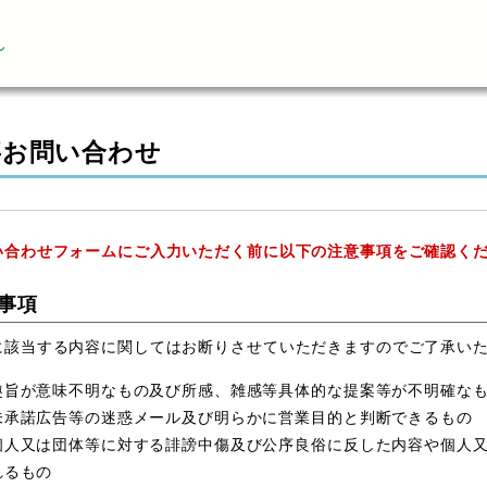
ん
事お問い合わせ
い合わせフォームにご入力いただく前に以下の注意事項をご確認く
事項
に該当する内容に関してはお断りさせていただきますのでご了承い
趣旨が意味不明なもの及び所感、雑感等具体的な提案等が不明確な
未承諾広告等の迷惑メール及び明らかに営業目的と判断できるもの
個人又は団体等に対する誹謗中傷及び公序良俗に反した内容や個人
れるもの