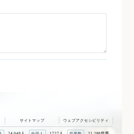
サイトマップ
ウェブアクセシビリティ
24,048人
1727人
21,288世帯
性
外国人
世帯数