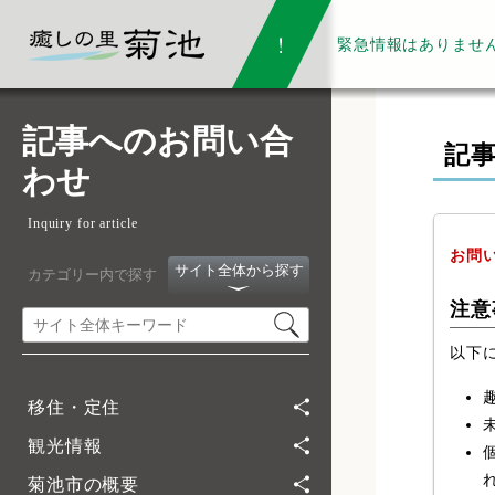
緊急情報は
ありませ
記事へのお問い合
記
わせ
Inquiry for article
お問
サイト全体から探す
カテゴリー内で探す
注意
以下
移住・定住
観光情報
菊池市の概要