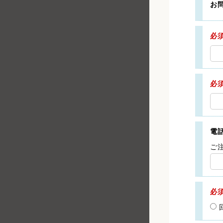
お
必
必
電
ご
必