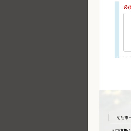
必
菊池市
人口情報(2