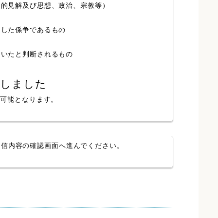
人的見解及び思想、政治、宗教等）
局した係争であるもの
ていたと判断されるもの
認しました
が可能となります。
送信内容の確認画面へ進んでください。