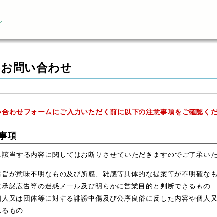
ん
事お問い合わせ
い合わせフォームにご入力いただく前に以下の注意事項をご確認く
事項
に該当する内容に関してはお断りさせていただきますのでご了承い
趣旨が意味不明なもの及び所感、雑感等具体的な提案等が不明確な
未承諾広告等の迷惑メール及び明らかに営業目的と判断できるもの
個人又は団体等に対する誹謗中傷及び公序良俗に反した内容や個人
れるもの