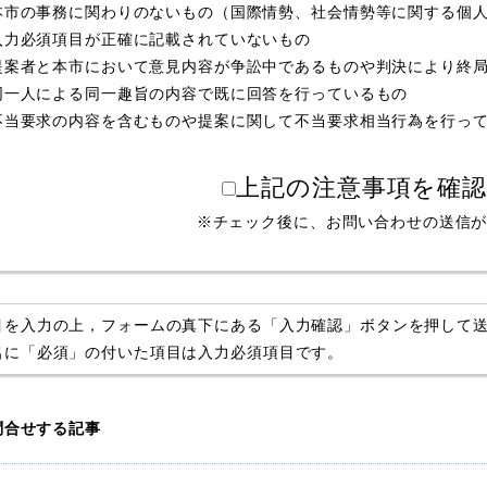
本市の事務に関わりのないもの（国際情勢、社会情勢等に関する個
入力必須項目が正確に記載されていないもの
提案者と本市において意見内容が争訟中であるものや判決により終
同一人による同一趣旨の内容で既に回答を行っているもの
不当要求の内容を含むものや提案に関して不当要求相当行為を行っ
上記の注意事項を確
※チェック後に、お問い合わせの送信
目を入力の上，フォームの真下にある「入力確認」ボタンを押して
名に「必須」の付いた項目は入力必須項目です。
問合せする記事