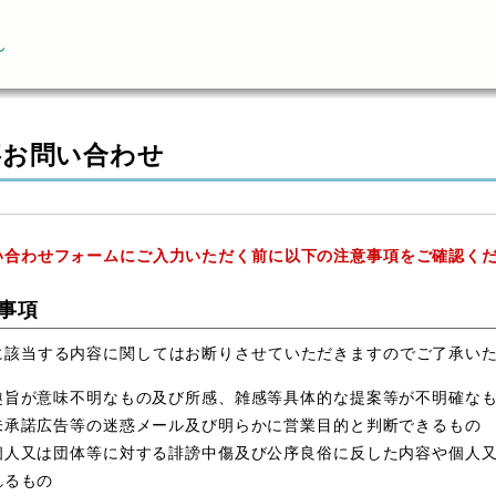
ん
事お問い合わせ
い合わせフォームにご入力いただく前に以下の注意事項をご確認く
事項
に該当する内容に関してはお断りさせていただきますのでご了承い
趣旨が意味不明なもの及び所感、雑感等具体的な提案等が不明確な
未承諾広告等の迷惑メール及び明らかに営業目的と判断できるもの
個人又は団体等に対する誹謗中傷及び公序良俗に反した内容や個人
れるもの