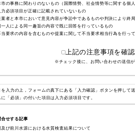
本市の事務に関わりのないもの（国際情勢、社会情勢等に関する個
入力必須項目が正確に記載されていないもの
提案者と本市において意見内容が争訟中であるものや判決により終
同一人による同一趣旨の内容で既に回答を行っているもの
不当要求の内容を含むものや提案に関して不当要求相当行為を行っ
上記の注意事項を確
※チェック後に、お問い合わせの送信
目を入力の上，フォームの真下にある「入力確認」ボタンを押して
名に「必須」の付いた項目は入力必須項目です。
問合せする記事
園及び前川水源における水質検査結果について