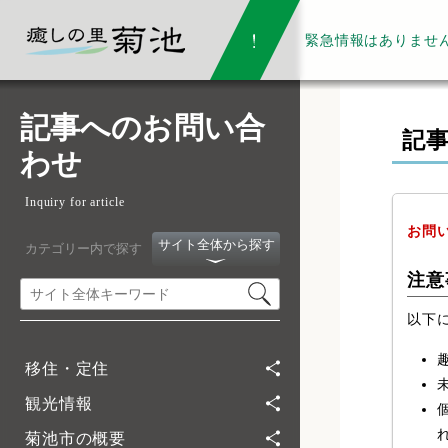
緊急情報は
ありませ
記事へのお問い合
記
わせ
Inquiry for article
お問
サイト全体から探す
カテゴリー内で探す
注意
以下
移住・定住
観光情報
菊池市の概要