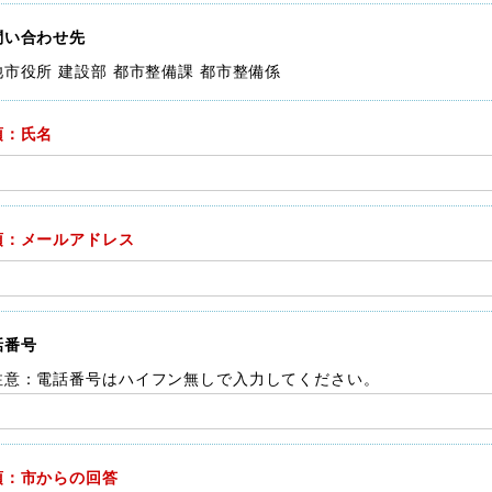
問い合わせ先
池市役所 建設部 都市整備課 都市整備係
須：氏名
須：メールアドレス
話番号
注意：電話番号はハイフン無しで入力してください。
須：市からの回答