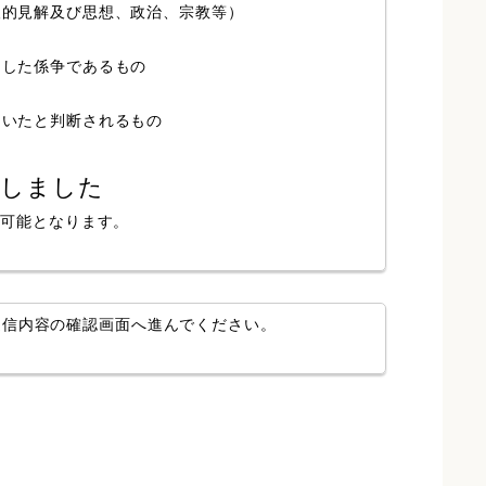
人的見解及び思想、政治、宗教等）
局した係争であるもの
ていたと判断されるもの
認しました
が可能となります。
送信内容の確認画面へ進んでください。