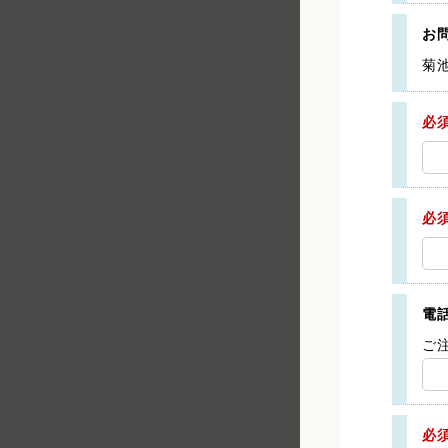
お
菊
必
必
電
ご
必