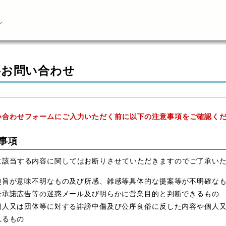
ん
事お問い合わせ
い合わせフォームにご入力いただく前に以下の注意事項をご確認く
事項
に該当する内容に関してはお断りさせていただきますのでご了承い
趣旨が意味不明なもの及び所感、雑感等具体的な提案等が不明確な
未承諾広告等の迷惑メール及び明らかに営業目的と判断できるもの
個人又は団体等に対する誹謗中傷及び公序良俗に反した内容や個人
れるもの