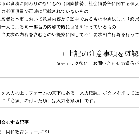
本市の事務に関わりのないもの（国際情勢、社会情勢等に関する個
入力必須項目が正確に記載されていないもの
提案者と本市において意見内容が争訟中であるものや判決により終
同一人による同一趣旨の内容で既に回答を行っているもの
不当要求の内容を含むものや提案に関して不当要求相当行為を行っ
上記の注意事項を確
※チェック後に、お問い合わせの送信
目を入力の上，フォームの真下にある「入力確認」ボタンを押して
名に「必須」の付いた項目は入力必須項目です。
問合せする記事
権・同和教育シリーズ191