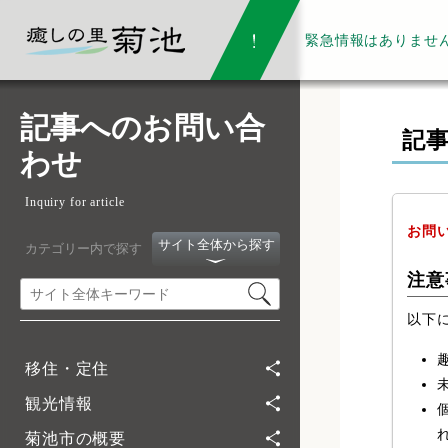
緊急情報は
ありませ
記事へのお問い合
記
わせ
Inquiry for article
お問
サイト全体から探す
カテゴリー内で探す
注意
以下
移住・定住
観光情報
菊池市の概要