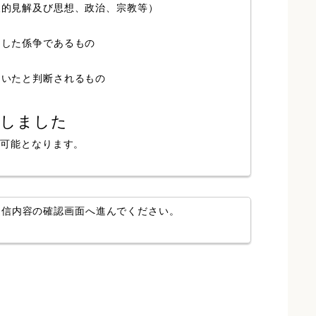
人的見解及び思想、政治、宗教等）
局した係争であるもの
ていたと判断されるもの
認しました
が可能となります。
送信内容の確認画面へ進んでください。