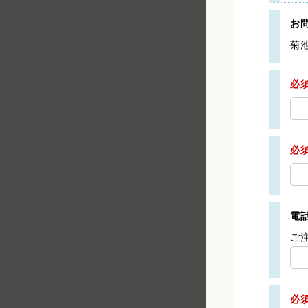
お
菊
必
必
電
ご
必