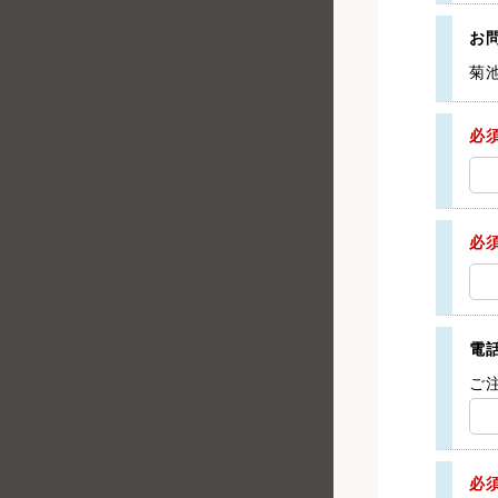
お
菊
必
必
電
ご
必