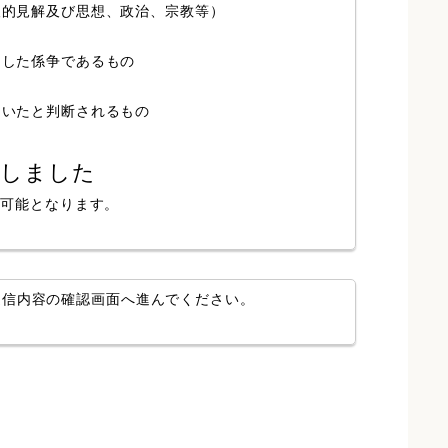
人的見解及び思想、政治、宗教等）
局した係争であるもの
ていたと判断されるもの
認しました
が可能となります。
送信内容の確認画面へ進んでください。