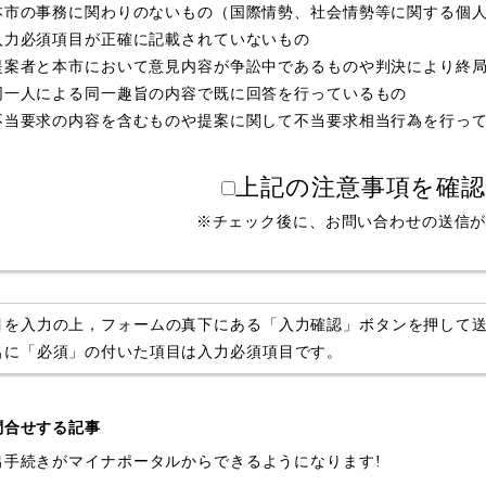
本市の事務に関わりのないもの（国際情勢、社会情勢等に関する個
入力必須項目が正確に記載されていないもの
提案者と本市において意見内容が争訟中であるものや判決により終
同一人による同一趣旨の内容で既に回答を行っているもの
不当要求の内容を含むものや提案に関して不当要求相当行為を行っ
上記の注意事項を確
※チェック後に、お問い合わせの送信
目を入力の上，フォームの真下にある「入力確認」ボタンを押して
名に「必須」の付いた項目は入力必須項目です。
問合せする記事
出手続きがマイナポータルからできるようになります!