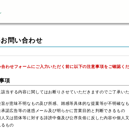
ん
事お問い合わせ
い合わせフォームにご入力いただく前に以下の注意事項をご確認く
事項
に該当する内容に関してはお断りさせていただきますのでご了承い
趣旨が意味不明なもの及び所感、雑感等具体的な提案等が不明確な
未承諾広告等の迷惑メール及び明らかに営業目的と判断できるもの
個人又は団体等に対する誹謗中傷及び公序良俗に反した内容や個人
れるもの