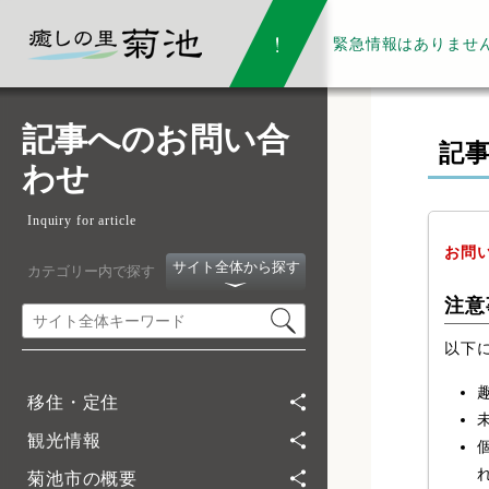
緊急情報は
ありませ
記事へのお問い合
記
わせ
Inquiry for article
お問
サイト全体から探す
カテゴリー内で探す
注意
以下
移住・定住
観光情報
菊池市の概要