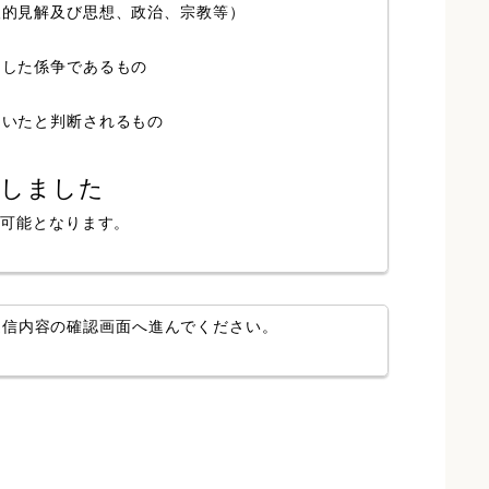
人的見解及び思想、政治、宗教等）
局した係争であるもの
ていたと判断されるもの
認しました
が可能となります。
送信内容の確認画面へ進んでください。