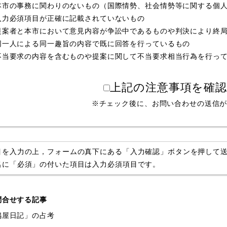
本市の事務に関わりのないもの（国際情勢、社会情勢等に関する個
入力必須項目が正確に記載されていないもの
提案者と本市において意見内容が争訟中であるものや判決により終
同一人による同一趣旨の内容で既に回答を行っているもの
不当要求の内容を含むものや提案に関して不当要求相当行為を行っ
上記の注意事項を確
※チェック後に、お問い合わせの送信
目を入力の上，フォームの真下にある「入力確認」ボタンを押して
名に「必須」の付いた項目は入力必須項目です。
問合せする記事
嶋屋日記」の占考