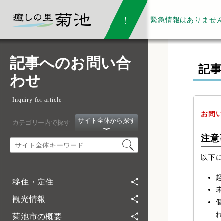
緊急情報は
ありませ
記事へのお問い合
記
わせ
Inquiry for article
お問
サイト全体から探す
カテゴリー内で探す
注意
以下
移住・定住
観光情報
菊池市の概要