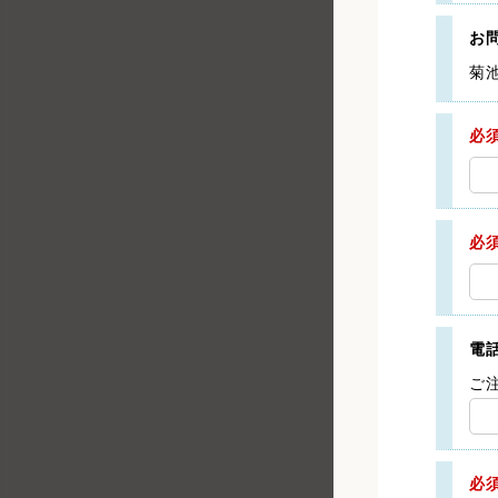
お
菊
必
必
電
ご
必