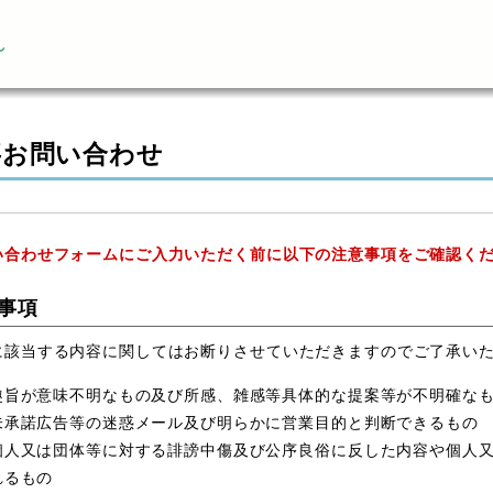
ん
事お問い合わせ
い合わせフォームにご入力いただく前に以下の注意事項をご確認く
事項
に該当する内容に関してはお断りさせていただきますのでご了承い
趣旨が意味不明なもの及び所感、雑感等具体的な提案等が不明確な
未承諾広告等の迷惑メール及び明らかに営業目的と判断できるもの
個人又は団体等に対する誹謗中傷及び公序良俗に反した内容や個人
れるもの