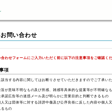
ん
事お問い合わせ
い合わせフォームにご入力いただく前に以下の注意事項をご確認く
事項
に該当する内容に関してはお断りさせていただきますのでご了承い
趣旨が意味不明なもの及び所感、雑感等具体的な提案等が不明確な
未承諾広告等の迷惑メール及び明らかに営業目的と判断できるもの
個人又は団体等に対する誹謗中傷及び公序良俗に反した内容や個人
れるもの