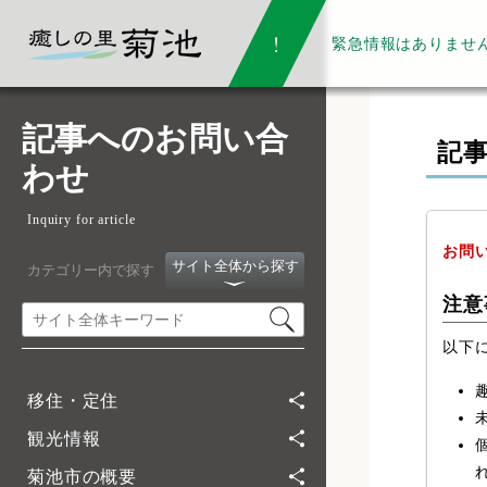
緊急情報は
ありませ
記事へのお問い合
記
わせ
Inquiry for article
お問
サイト全体から探す
カテゴリー内で探す
注意
以下
移住・定住
観光情報
菊池市の概要