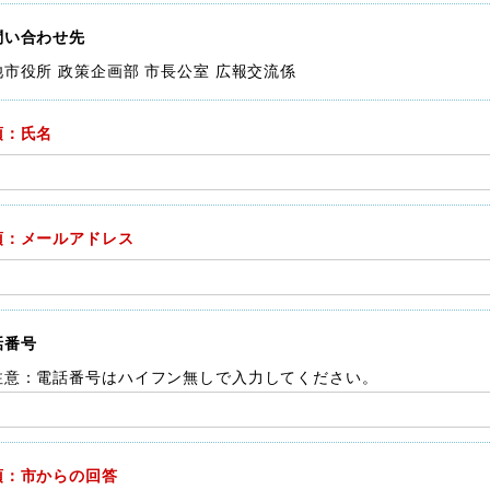
問い合わせ先
池市役所 政策企画部 市長公室 広報交流係
須：氏名
須：メールアドレス
話番号
注意：電話番号はハイフン無しで入力してください。
須：市からの回答