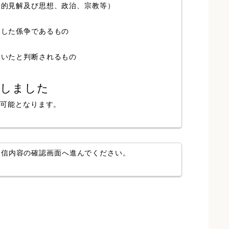
人的見解及び思想、政治、宗教等）
局した係争であるもの
ていたと判断されるもの
認しました
が可能となります。
送信内容の確認画面へ進んでください。