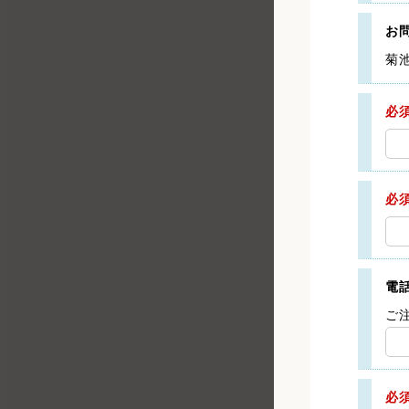
お
菊
必
必
電
ご
必