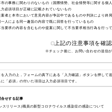
本市の事務に関わりのないもの（国際情勢、社会情勢等に関する個
入力必須項目が正確に記載されていないもの
提案者と本市において意見内容が争訟中であるものや判決により終
同一人による同一趣旨の内容で既に回答を行っているもの
不当要求の内容を含むものや提案に関して不当要求相当行為を行っ
上記の注意事項を確
※チェック後に、お問い合わせの送信
目を入力の上，フォームの真下にある「入力確認」ボタンを押して
名に「必須」の付いた項目は入力必須項目です。
問合せする記事
プレスリリース)職員の新型コロナウイルス感染症の感染について