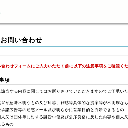
ん
事お問い合わせ
い合わせフォームにご入力いただく前に以下の注意事項をご確認く
事項
に該当する内容に関してはお断りさせていただきますのでご了承い
趣旨が意味不明なもの及び所感、雑感等具体的な提案等が不明確な
未承諾広告等の迷惑メール及び明らかに営業目的と判断できるもの
個人又は団体等に対する誹謗中傷及び公序良俗に反した内容や個人
れるもの