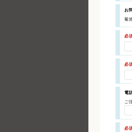
お
菊
必
必
電
ご
必