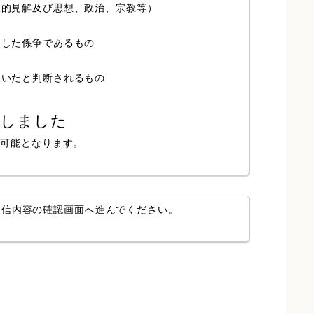
人的見解及び思想、政治、宗教等）
局した係争であるもの
ていたと判断されるもの
認しました
が可能となります。
送信内容の確認画面へ進んでください。