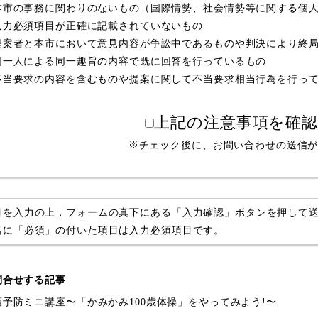
本市の事務に関わりのないもの（国際情勢、社会情勢等に関する個
入力必須項目が正確に記載されていないもの
提案者と本市において意見内容が争訟中であるものや判決により終
同一人による同一趣旨の内容で既に回答を行っているもの
不当要求の内容を含むものや提案に関して不当要求相当行為を行っ
上記の注意事項を確
※チェック後に、お問い合わせの送信
目を入力の上，フォームの真下にある「入力確認」ボタンを押して
名に「必須」の付いた項目は入力必須項目です。
問合せする記事
護予防ミニ講座〜「かみかみ100歳体操」をやってみよう!〜