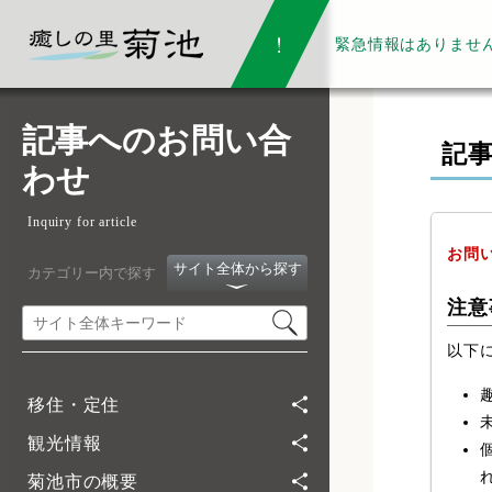
緊急情報は
ありませ
記事へのお問い合
記
わせ
Inquiry for article
お問
サイト全体から探す
カテゴリー内で探す
注意
以下
移住・定住
観光情報
菊池市の概要