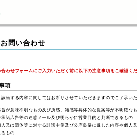
ん
事お問い合わせ
い合わせフォームにご入力いただく前に以下の注意事項をご確認く
事項
に該当する内容に関してはお断りさせていただきますのでご了承い
趣旨が意味不明なもの及び所感、雑感等具体的な提案等が不明確な
未承諾広告等の迷惑メール及び明らかに営業目的と判断できるもの
個人又は団体等に対する誹謗中傷及び公序良俗に反した内容や個人
れるもの