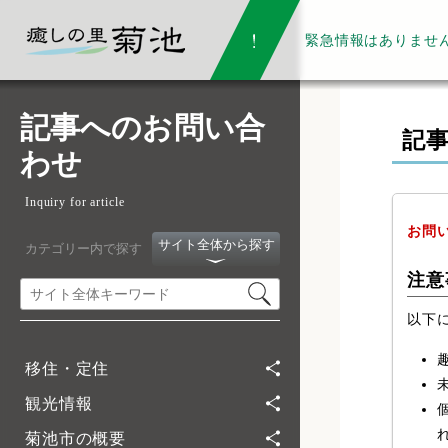
緊急情報は
ありませ
記事へのお問い合
記
わせ
Inquiry for article
お問
サイト全体から探す
カテゴリー内で探す
注意
以下
移住・定住
観光情報
菊池市の概要