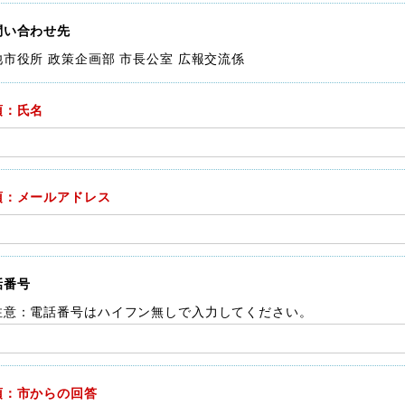
問い合わせ先
池市役所 政策企画部 市長公室 広報交流係
須：氏名
須：メールアドレス
話番号
注意：電話番号はハイフン無しで入力してください。
須：市からの回答