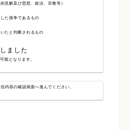
人的見解及び思想、政治、宗教等）
局した係争であるもの
ていたと判断されるもの
認しました
が可能となります。
送信内容の確認画面へ進んでください。