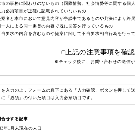
本市の事務に関わりのないもの（国際情勢、社会情勢等に関する個
入力必須項目が正確に記載されていないもの
提案者と本市において意見内容が争訟中であるものや判決により終
同一人による同一趣旨の内容で既に回答を行っているもの
不当要求の内容を含むものや提案に関して不当要求相当行為を行っ
上記の注意事項を確
※チェック後に、お問い合わせの送信
目を入力の上，フォームの真下にある「入力確認」ボタンを押して
名に「必須」の付いた項目は入力必須項目です。
問合せする記事
和3年1月末現在の人口