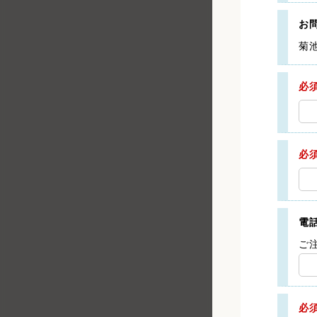
お
菊
必
必
電
ご
必