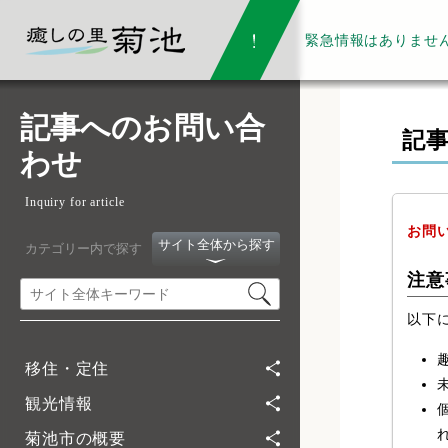
緊急情報は
ありませ
記事へのお問い合
記
わせ
Inquiry for article
お問
サイト全体から探す
カテゴリー内で探す
注意
以下
移住・定住
観光情報
菊池市の概要