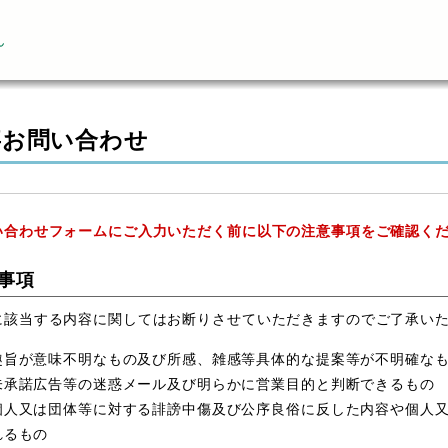
ん
事お問い合わせ
い合わせフォームにご入力いただく前に以下の注意事項をご確認く
事項
に該当する内容に関してはお断りさせていただきますのでご了承い
趣旨が意味不明なもの及び所感、雑感等具体的な提案等が不明確な
未承諾広告等の迷惑メール及び明らかに営業目的と判断できるもの
個人又は団体等に対する誹謗中傷及び公序良俗に反した内容や個人
れるもの