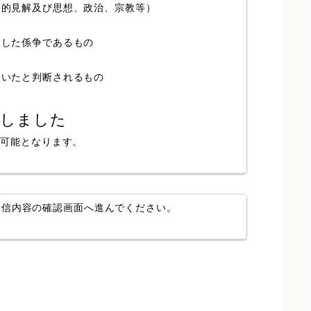
人的見解及び思想、政治、宗教等）
局した係争であるもの
ていたと判断されるもの
認しました
が可能となります。
送信内容の確認画面へ進んでください。