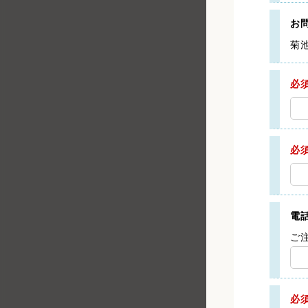
お
菊
必
必
電
ご
必