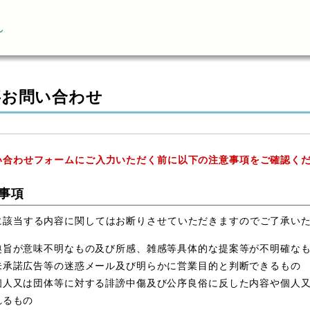
ん
事お問い合わせ
い合わせフォームにご入力いただく前に以下の注意事項をご確認く
事項
に該当する内容に関してはお断りさせていただきますのでご了承い
趣旨が意味不明なもの及び所感、雑感等具体的な提案等が不明確な
未承諾広告等の迷惑メール及び明らかに営業目的と判断できるもの
個人又は団体等に対する誹謗中傷及び公序良俗に反した内容や個人
れるもの