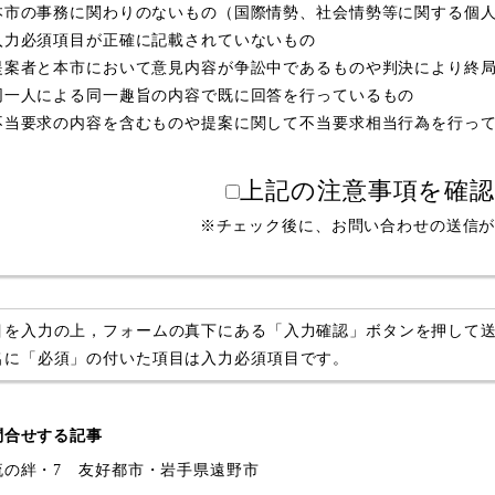
本市の事務に関わりのないもの（国際情勢、社会情勢等に関する個
入力必須項目が正確に記載されていないもの
提案者と本市において意見内容が争訟中であるものや判決により終
同一人による同一趣旨の内容で既に回答を行っているもの
不当要求の内容を含むものや提案に関して不当要求相当行為を行っ
上記の注意事項を確
※チェック後に、お問い合わせの送信
目を入力の上，フォームの真下にある「入力確認」ボタンを押して
名に「必須」の付いた項目は入力必須項目です。
問合せする記事
流の絆・7 友好都市・岩手県遠野市