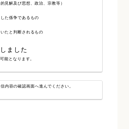
人的見解及び思想、政治、宗教等）
局した係争であるもの
ていたと判断されるもの
認しました
が可能となります。
送信内容の確認画面へ進んでください。