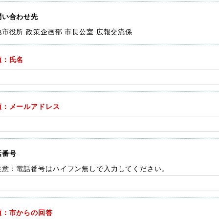
問い合わせ先
池市役所 政策企画部 市長公室 広報交流係
須：氏名
須：メールアドレス
話番号
注意：電話番号はハイフン無しで入力してください。
須：市からの回答