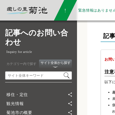
緊急情報は
ありませ
記事へのお問い合
記
わせ
Inquiry for article
お問
サイト全体から探す
カテゴリー内で探す
注意
以下
移住・定住
観光情報
菊池市の概要