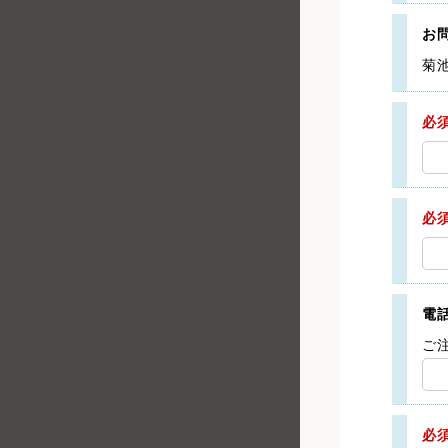
お
菊
必
必
電
ご
必