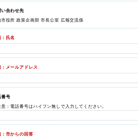
問い合わせ先
池市役所 政策企画部 市長公室 広報交流係
須：氏名
須：メールアドレス
話番号
注意：電話番号はハイフン無しで入力してください。
須：市からの回答