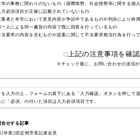
本市の事務に関わりのないもの（国際情勢、社会情勢等に関する個
入力必須項目が正確に記載されていないもの
提案者と本市において意見内容が争訟中であるものや判決により終
同一人による同一趣旨の内容で既に回答を行っているもの
不当要求の内容を含むものや提案に関して不当要求相当行為を行っ
上記の注意事項を確
※チェック後に、お問い合わせの送信
目を入力の上，フォームの真下にある「入力確認」ボタンを押して
名に「必須」の付いた項目は入力必須項目です。
問合せする記事
和2年第2回定例市長記者会見