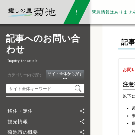
緊急情報は
ありませ
記事へのお問い合
記
わせ
Inquiry for article
お問
サイト全体から探す
カテゴリー内で探す
注意
以下
移住・定住
観光情報
菊池市の概要