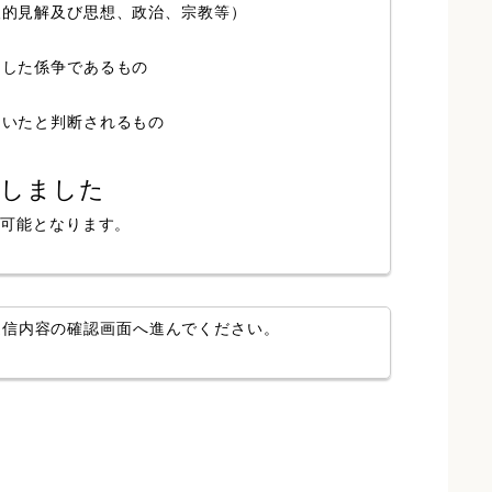
人的見解及び思想、政治、宗教等）
局した係争であるもの
ていたと判断されるもの
認しました
が可能となります。
送信内容の確認画面へ進んでください。