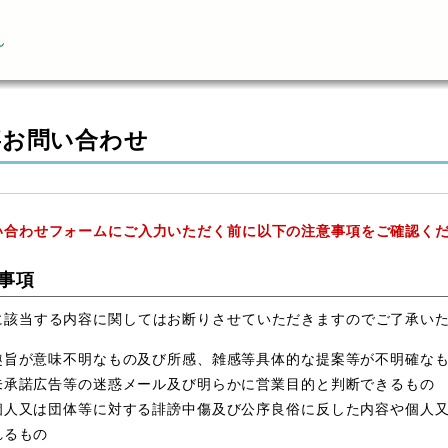
ん
事お問い合わせ
い合わせフォームにご入力いただく前に以下の注意事項をご確認く
事項
に該当する内容に関してはお断りさせていただきますのでご了承い
趣旨が意味不明なもの及び所感、雑感等具体的な提案等が不明確な
未承諾広告等の迷惑メール及び明らかに営業目的と判断できるもの
個人又は団体等に対する誹謗中傷及び公序良俗に反した内容や個人
れるもの