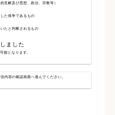
人的見解及び思想、政治、宗教等）
局した係争であるもの
ていたと判断されるもの
認しました
が可能となります。
送信内容の確認画面へ進んでください。