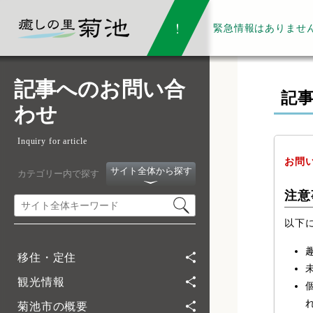
緊急情報は
ありませ
記事へのお問い合
記
わせ
Inquiry for article
お問
サイト全体から探す
カテゴリー内で探す
注意
以下
移住・定住
観光情報
菊池市の概要