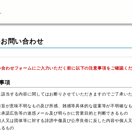
ん
事お問い合わせ
い合わせフォームにご入力いただく前に以下の注意事項をご確認く
事項
に該当する内容に関してはお断りさせていただきますのでご了承い
趣旨が意味不明なもの及び所感、雑感等具体的な提案等が不明確な
未承諾広告等の迷惑メール及び明らかに営業目的と判断できるもの
個人又は団体等に対する誹謗中傷及び公序良俗に反した内容や個人
れるもの