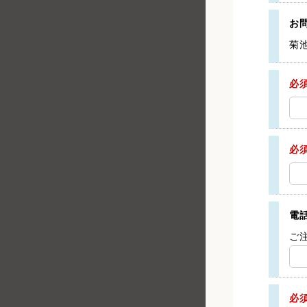
お
菊
必
必
電
ご
必