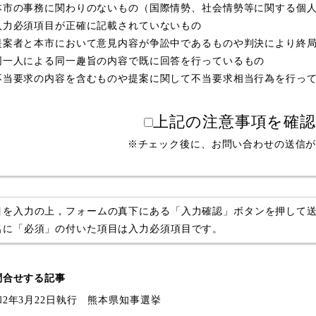
本市の事務に関わりのないもの（国際情勢、社会情勢等に関する個
入力必須項目が正確に記載されていないもの
提案者と本市において意見内容が争訟中であるものや判決により終
同一人による同一趣旨の内容で既に回答を行っているもの
不当要求の内容を含むものや提案に関して不当要求相当行為を行っ
上記の注意事項を確
※チェック後に、お問い合わせの送信
目を入力の上，フォームの真下にある「入力確認」ボタンを押して
名に「必須」の付いた項目は入力必須項目です。
問合せする記事
和2年3月22日執行 熊本県知事選挙