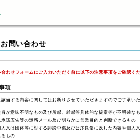
ん
事お問い合わせ
い合わせフォームにご入力いただく前に以下の注意事項をご確認く
事項
に該当する内容に関してはお断りさせていただきますのでご了承い
趣旨が意味不明なもの及び所感、雑感等具体的な提案等が不明確な
未承諾広告等の迷惑メール及び明らかに営業目的と判断できるもの
個人又は団体等に対する誹謗中傷及び公序良俗に反した内容や個人
れるもの