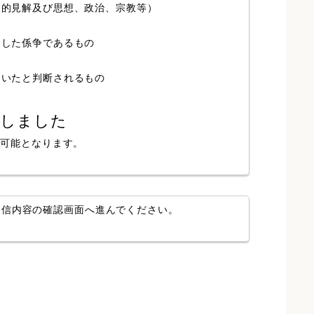
人的見解及び思想、政治、宗教等）
局した係争であるもの
ていたと判断されるもの
認しました
が可能となります。
送信内容の確認画面へ進んでください。