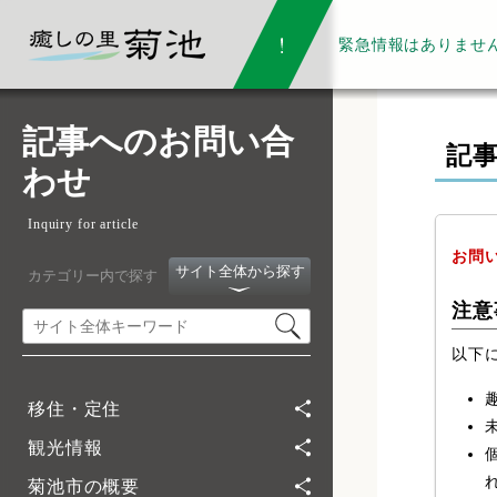
緊急情報は
ありませ
記事へのお問い合
記
わせ
Inquiry for article
お問
サイト全体から探す
カテゴリー内で探す
注意
以下
移住・定住
観光情報
菊池市の概要