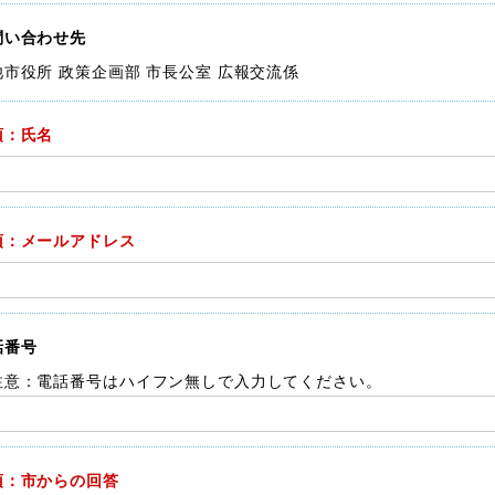
問い合わせ先
池市役所 政策企画部 市長公室 広報交流係
須：氏名
須：メールアドレス
話番号
注意：電話番号はハイフン無しで入力してください。
須：市からの回答