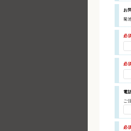
お
菊
必
必
電
ご
必