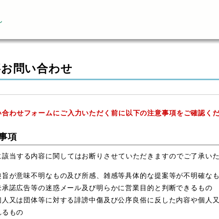
ん
事お問い合わせ
い合わせフォームにご入力いただく前に以下の注意事項をご確認く
事項
に該当する内容に関してはお断りさせていただきますのでご了承い
趣旨が意味不明なもの及び所感、雑感等具体的な提案等が不明確な
未承諾広告等の迷惑メール及び明らかに営業目的と判断できるもの
個人又は団体等に対する誹謗中傷及び公序良俗に反した内容や個人
れるもの