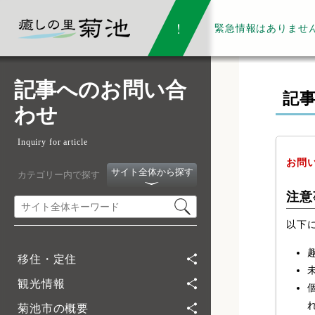
緊急情報は
ありませ
記事へのお問い合
記
わせ
Inquiry for article
お問
サイト全体から探す
カテゴリー内で探す
注意
以下
移住・定住
観光情報
菊池市の概要