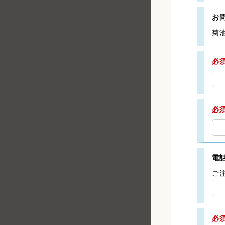
お
菊
必
必
電
ご
必