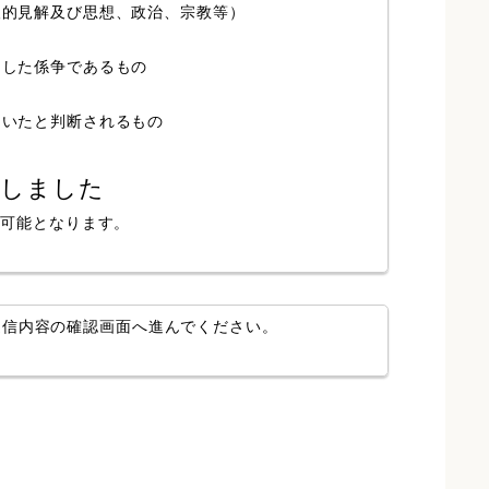
人的見解及び思想、政治、宗教等）
局した係争であるもの
ていたと判断されるもの
認しました
が可能となります。
送信内容の確認画面へ進んでください。