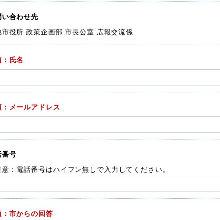
問い合わせ先
池市役所 政策企画部 市長公室 広報交流係
須：氏名
須：メールアドレス
話番号
注意：電話番号はハイフン無しで入力してください。
須：市からの回答