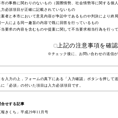
本市の事務に関わりのないもの（国際情勢、社会情勢等に関する個
入力必須項目が正確に記載されていないもの
提案者と本市において意見内容が争訟中であるものや判決により終
同一人による同一趣旨の内容で既に回答を行っているもの
不当要求の内容を含むものや提案に関して不当要求相当行為を行っ
上記の注意事項を確
※チェック後に、お問い合わせの送信
目を入力の上，フォームの真下にある「入力確認」ボタンを押して
名に「必須」の付いた項目は入力必須項目です。
問合せする記事
広報きくち」平成29年11月号