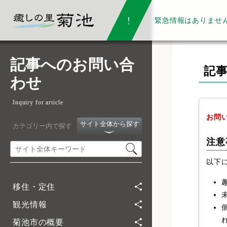
緊急情報は
ありませ
記事へのお問い合
記
わせ
Inquiry for article
お問
サイト全体から探す
カテゴリー内で探す
注意
以下
移住・定住
観光情報
菊池市の概要