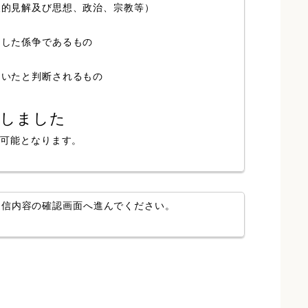
人的見解及び思想、政治、宗教等）
局した係争であるもの
ていたと判断されるもの
認しました
が可能となります。
送信内容の確認画面へ進んでください。