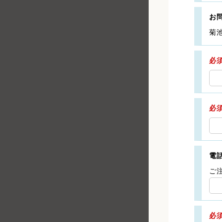
お
菊
必
必
電
ご
必