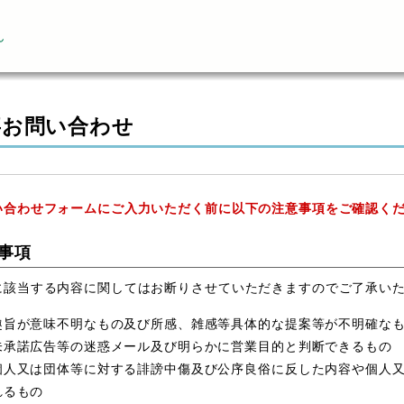
ん
事お問い合わせ
い合わせフォームにご入力いただく前に以下の注意事項をご確認く
事項
に該当する内容に関してはお断りさせていただきますのでご了承い
趣旨が意味不明なもの及び所感、雑感等具体的な提案等が不明確な
未承諾広告等の迷惑メール及び明らかに営業目的と判断できるもの
個人又は団体等に対する誹謗中傷及び公序良俗に反した内容や個人
れるもの