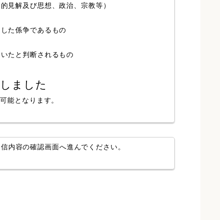
人的見解及び思想、政治、宗教等）
局した係争であるもの
ていたと判断されるもの
認しました
が可能となります。
送信内容の確認画面へ進んでください。