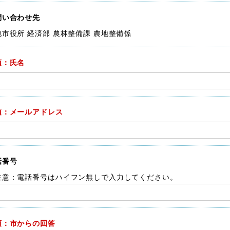
問い合わせ先
池市役所 経済部 農林整備課 農地整備係
須：氏名
須：メールアドレス
話番号
注意：電話番号はハイフン無しで入力してください。
須：市からの回答