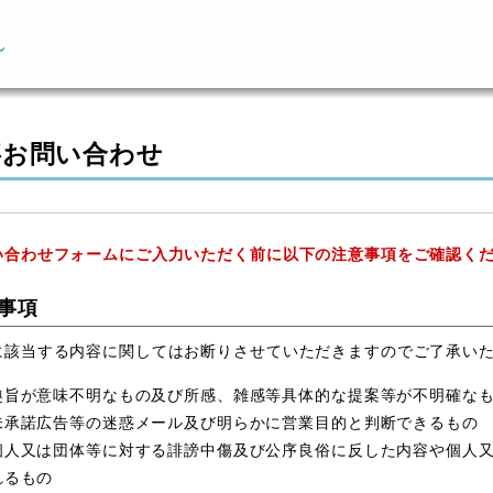
ん
事お問い合わせ
い合わせフォームにご入力いただく前に以下の注意事項をご確認く
事項
に該当する内容に関してはお断りさせていただきますのでご了承い
趣旨が意味不明なもの及び所感、雑感等具体的な提案等が不明確な
未承諾広告等の迷惑メール及び明らかに営業目的と判断できるもの
個人又は団体等に対する誹謗中傷及び公序良俗に反した内容や個人
れるもの