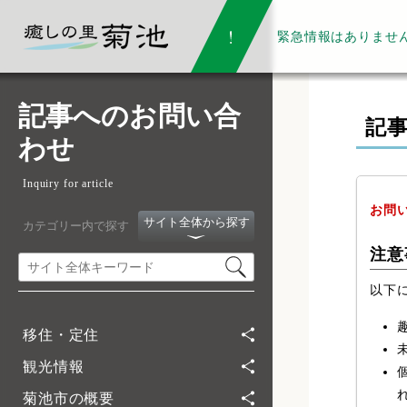
緊急情報は
ありませ
記事へのお問い合
記
わせ
Inquiry for article
お問
サイト全体から探す
カテゴリー内で探す
注意
以下
移住・定住
観光情報
菊池市の概要