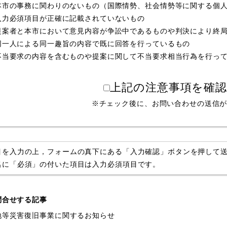
本市の事務に関わりのないもの（国際情勢、社会情勢等に関する個
入力必須項目が正確に記載されていないもの
提案者と本市において意見内容が争訟中であるものや判決により終
同一人による同一趣旨の内容で既に回答を行っているもの
不当要求の内容を含むものや提案に関して不当要求相当行為を行っ
上記の注意事項を確
※チェック後に、お問い合わせの送信
目を入力の上，フォームの真下にある「入力確認」ボタンを押して
名に「必須」の付いた項目は入力必須項目です。
問合せする記事
地等災害復旧事業に関するお知らせ