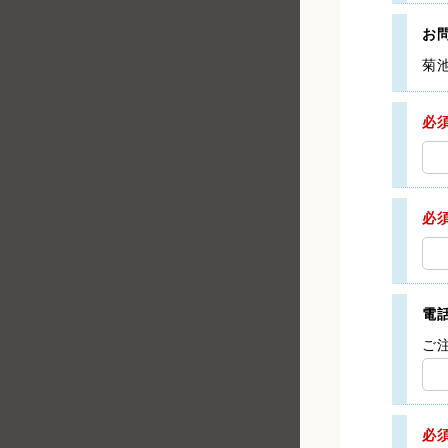
お
菊
必
必
電
ご
必