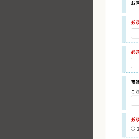
お
必
必
電
ご
必