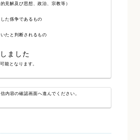
人的見解及び思想、政治、宗教等）
局した係争であるもの
ていたと判断されるもの
認しました
が可能となります。
送信内容の確認画面へ進んでください。