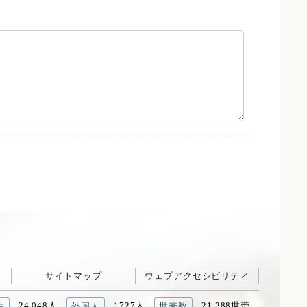
サイトマップ
ウェブアクセシビリティ
24,048人
1727人
21,288世帯
性
外国人
世帯数