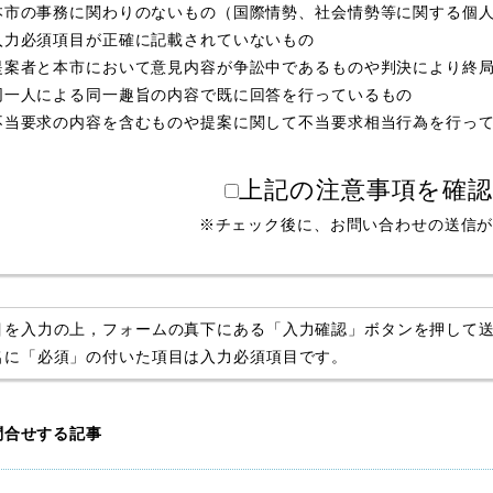
本市の事務に関わりのないもの（国際情勢、社会情勢等に関する個
入力必須項目が正確に記載されていないもの
提案者と本市において意見内容が争訟中であるものや判決により終
同一人による同一趣旨の内容で既に回答を行っているもの
不当要求の内容を含むものや提案に関して不当要求相当行為を行っ
上記の注意事項を確
※チェック後に、お問い合わせの送信
目を入力の上，フォームの真下にある「入力確認」ボタンを押して
名に「必須」の付いた項目は入力必須項目です。
問合せする記事