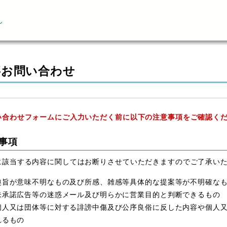
ん
事お問い合わせ
い合わせフォームにご入力いただく前に以下の注意事項をご確認く
事項
に該当する内容に関してはお断りさせていただきますのでご了承い
趣旨が意味不明なもの及び所感、雑感等具体的な提案等が不明確な
未承諾広告等の迷惑メール及び明らかに営業目的と判断できるもの
個人又は団体等に対する誹謗中傷及び公序良俗に反した内容や個人
れるもの