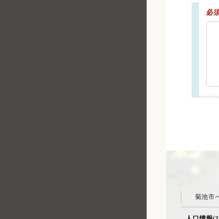
必
菊池市
人口情報(2