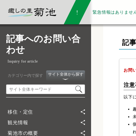
緊急情報は
ありませ
記事へのお問い合
記
わせ
Inquiry for article
お問
サイト全体から探す
カテゴリー内で探す
注意
以下
移住・定住
観光情報
菊池市の概要