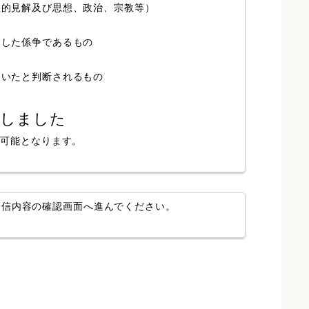
人的見解及び思想、政治、宗教等）
局した係争であるもの
ていたと判断されるもの
認しました
が可能となります。
送信内容の確認画面へ進んでください。