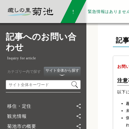
緊急情報は
ありませ
記事へのお問い合
記
わせ
Inquiry for article
お問
サイト全体から探す
カテゴリー内で探す
注意
以下
移住・定住
観光情報
菊池市の概要