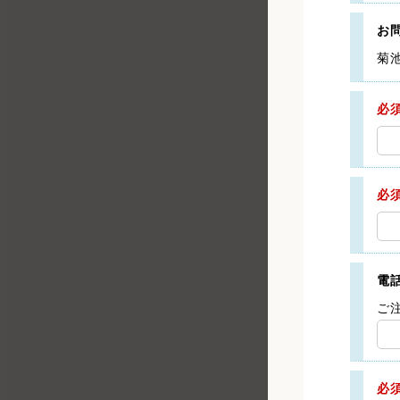
お
菊
必
必
電
ご
必