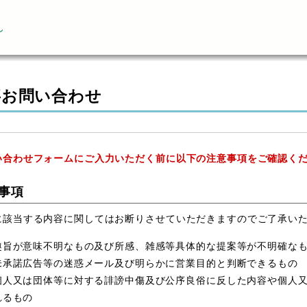
ん
事お問い合わせ
い合わせフォームにご入力いただく前に以下の注意事項をご確認く
事項
に該当する内容に関してはお断りさせていただきますのでご了承い
趣旨が意味不明なもの及び所感、雑感等具体的な提案等が不明確な
未承諾広告等の迷惑メール及び明らかに営業目的と判断できるもの
個人又は団体等に対する誹謗中傷及び公序良俗に反した内容や個人
れるもの