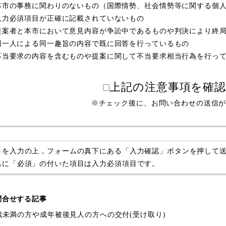
本市の事務に関わりのないもの（国際情勢、社会情勢等に関する個
入力必須項目が正確に記載されていないもの
提案者と本市において意見内容が争訟中であるものや判決により終
同一人による同一趣旨の内容で既に回答を行っているもの
不当要求の内容を含むものや提案に関して不当要求相当行為を行っ
上記の注意事項を確
※チェック後に、お問い合わせの送信
目を入力の上，フォームの真下にある「入力確認」ボタンを押して
名に「必須」の付いた項目は入力必須項目です。
問合せする記事
5歳未満の方や成年被後見人の方への交付(受け取り)