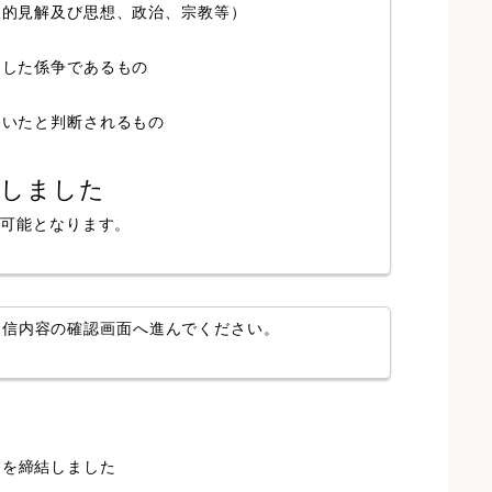
人的見解及び思想、政治、宗教等）
局した係争であるもの
ていたと判断されるもの
認しました
が可能となります。
送信内容の確認画面へ進んでください。
定を締結しました