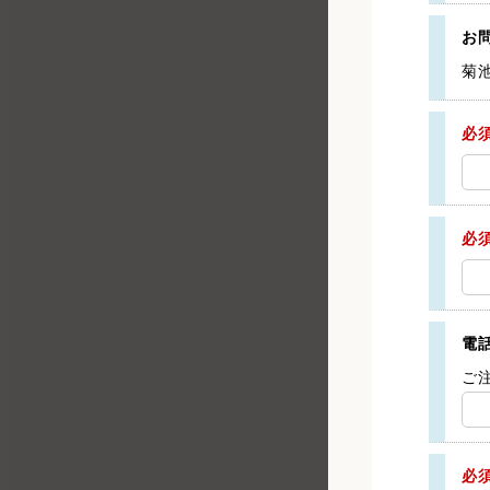
お
菊
必
必
電
ご
必