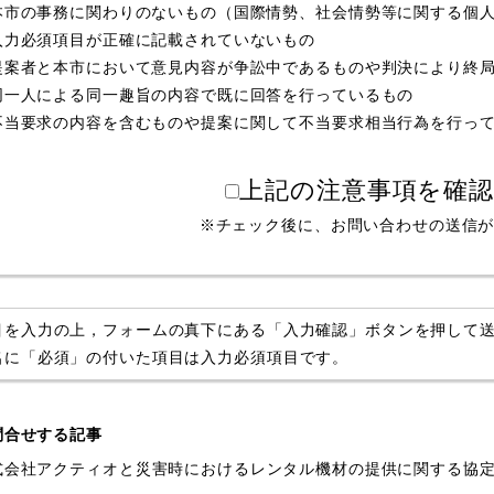
本市の事務に関わりのないもの（国際情勢、社会情勢等に関する個
入力必須項目が正確に記載されていないもの
提案者と本市において意見内容が争訟中であるものや判決により終
同一人による同一趣旨の内容で既に回答を行っているもの
不当要求の内容を含むものや提案に関して不当要求相当行為を行っ
上記の注意事項を確
※チェック後に、お問い合わせの送信
目を入力の上，フォームの真下にある「入力確認」ボタンを押して
名に「必須」の付いた項目は入力必須項目です。
問合せする記事
式会社アクティオと災害時におけるレンタル機材の提供に関する協