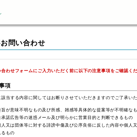
ん
事お問い合わせ
い合わせフォームにご入力いただく前に以下の注意事項をご確認く
事項
に該当する内容に関してはお断りさせていただきますのでご了承い
趣旨が意味不明なもの及び所感、雑感等具体的な提案等が不明確な
未承諾広告等の迷惑メール及び明らかに営業目的と判断できるもの
個人又は団体等に対する誹謗中傷及び公序良俗に反した内容や個人
れるもの