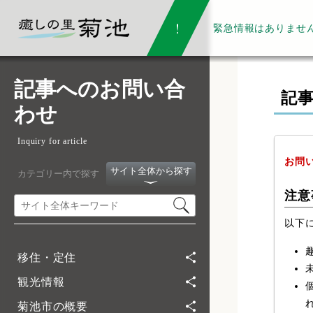
緊急情報は
ありませ
記事へのお問い合
記
わせ
Inquiry for article
お問
サイト全体から探す
カテゴリー内で探す
注意
以下
移住・定住
観光情報
菊池市の概要