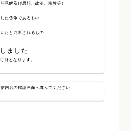
人的見解及び思想、政治、宗教等）
局した係争であるもの
ていたと判断されるもの
認しました
が可能となります。
送信内容の確認画面へ進んでください。