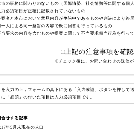
本市の事務に関わりのないもの（国際情勢、社会情勢等に関する個
入力必須項目が正確に記載されていないもの
提案者と本市において意見内容が争訟中であるものや判決により終
同一人による同一趣旨の内容で既に回答を行っているもの
不当要求の内容を含むものや提案に関して不当要求相当行為を行っ
上記の注意事項を確
※チェック後に、お問い合わせの送信
目を入力の上，フォームの真下にある「入力確認」ボタンを押して
名に「必須」の付いた項目は入力必須項目です。
問合せする記事
成17年5月末現在の人口