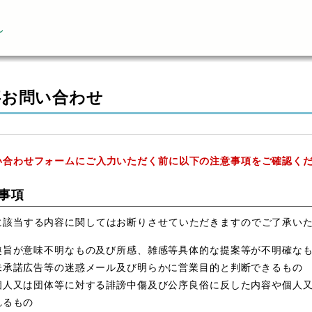
ん
事お問い合わせ
い合わせフォームにご入力いただく前に以下の注意事項をご確認く
事項
に該当する内容に関してはお断りさせていただきますのでご了承い
趣旨が意味不明なもの及び所感、雑感等具体的な提案等が不明確な
未承諾広告等の迷惑メール及び明らかに営業目的と判断できるもの
個人又は団体等に対する誹謗中傷及び公序良俗に反した内容や個人
れるもの