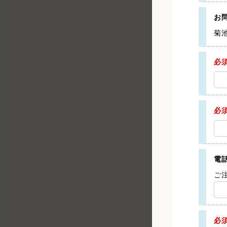
お
菊
必
必
電
ご
必