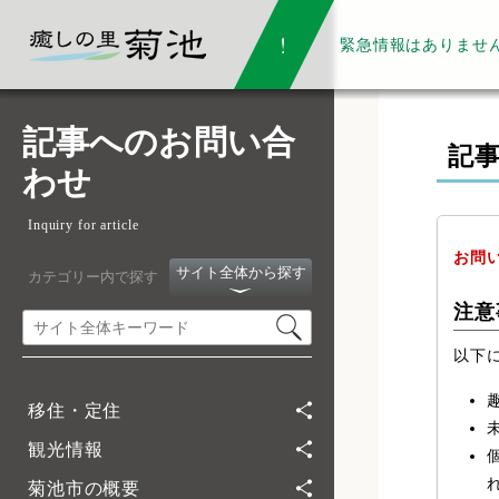
緊急情報は
ありませ
記事へのお問い合
記
わせ
Inquiry for article
お問
サイト全体から探す
カテゴリー内で探す
注意
以下
移住・定住
観光情報
菊池市の概要