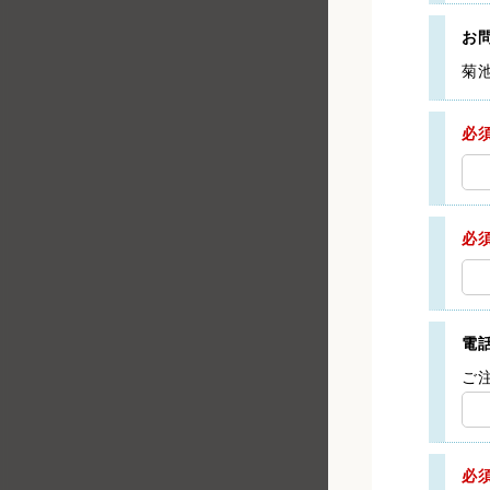
お
菊
必
必
電
ご
必