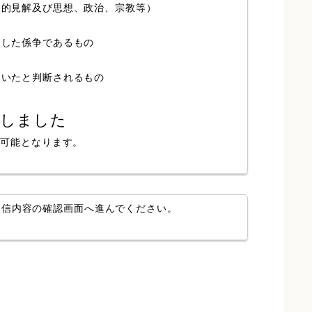
人的見解及び思想、政治、宗教等）
局した係争であるもの
ていたと判断されるもの
認しました
が可能となります。
送信内容の確認画面へ進んでください。