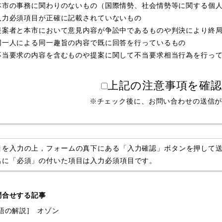
本市の事務に関わりのないもの（国際情勢、社会情勢等に関する個
入力必須項目が正確に記載されていないもの
提案者と本市において意見内容が争訟中であるものや判決により終
同一人による同一趣旨の内容で既に回答を行っているもの
不当要求の内容を含むものや提案に関して不当要求相当行為を行っ
上記の注意事項を確
※チェック後に、お問い合わせの送信
目を入力の上，フォームの真下にある「入力確認」ボタンを押して
名に「必須」の付いた項目は入力必須項目です。
問合せする記事
用語の解説] オゾン