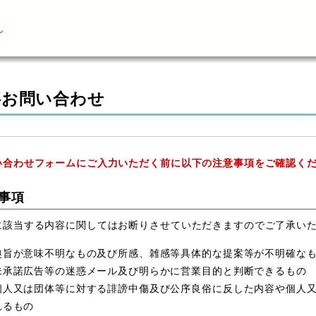
ん
事お問い合わせ
い合わせフォームにご入力いただく前に以下の注意事項をご確認く
事項
に該当する内容に関してはお断りさせていただきますのでご了承い
趣旨が意味不明なもの及び所感、雑感等具体的な提案等が不明確な
未承諾広告等の迷惑メール及び明らかに営業目的と判断できるもの
個人又は団体等に対する誹謗中傷及び公序良俗に反した内容や個人
れるもの