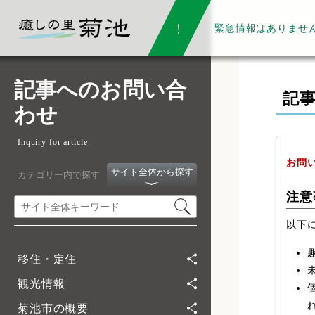
緊急情報は
ありませ
記事へのお問い合
記
わせ
Inquiry for article
お問
サイト全体から探す
カテゴリー内で探す
注意
以下
移住・定住
観光情報
菊池市の概要