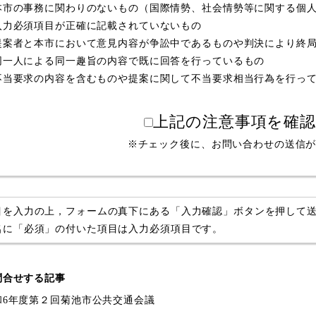
本市の事務に関わりのないもの（国際情勢、社会情勢等に関する個
入力必須項目が正確に記載されていないもの
提案者と本市において意見内容が争訟中であるものや判決により終
同一人による同一趣旨の内容で既に回答を行っているもの
不当要求の内容を含むものや提案に関して不当要求相当行為を行っ
上記の注意事項を確
※チェック後に、お問い合わせの送信
目を入力の上，フォームの真下にある「入力確認」ボタンを押して
名に「必須」の付いた項目は入力必須項目です。
問合せする記事
和6年度第２回菊池市公共交通会議