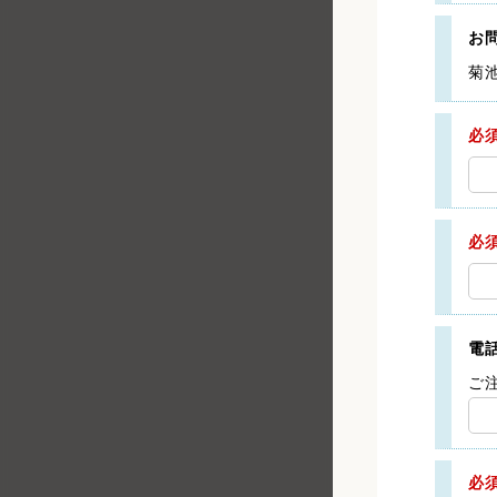
お
菊
必
必
電
ご
必