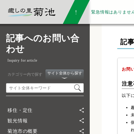
緊急情報は
ありませ
記事へのお問い合
記
わせ
Inquiry for article
お問
サイト全体から探す
カテゴリー内で探す
注意
以下
移住・定住
観光情報
菊池市の概要