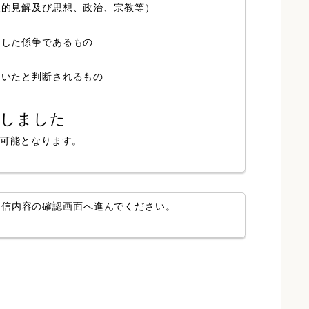
人的見解及び思想、政治、宗教等）
局した係争であるもの
ていたと判断されるもの
認しました
が可能となります。
送信内容の確認画面へ進んでください。