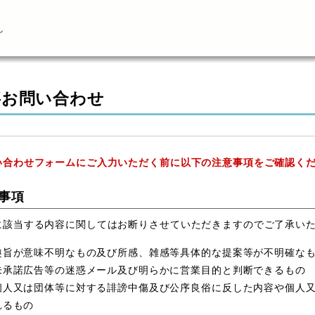
ん
事お問い合わせ
い合わせフォームにご入力いただく前に以下の注意事項をご確認く
事項
に該当する内容に関してはお断りさせていただきますのでご了承い
趣旨が意味不明なもの及び所感、雑感等具体的な提案等が不明確な
未承諾広告等の迷惑メール及び明らかに営業目的と判断できるもの
個人又は団体等に対する誹謗中傷及び公序良俗に反した内容や個人
れるもの