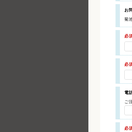
お
菊
必
必
電
ご
必