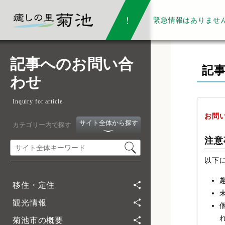
緊急情報は
ありませ
記事へのお問い合
記
わせ
Inquiry for article
お問
サイト全体から探す
カテゴリー内で探す
注意
以下
移住・定住
観光情報
菊池市の概要