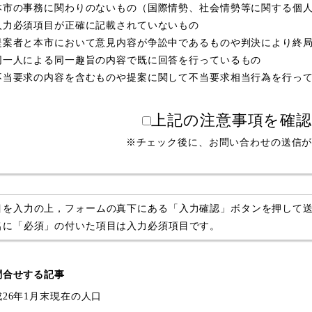
本市の事務に関わりのないもの（国際情勢、社会情勢等に関する個
入力必須項目が正確に記載されていないもの
提案者と本市において意見内容が争訟中であるものや判決により終
同一人による同一趣旨の内容で既に回答を行っているもの
不当要求の内容を含むものや提案に関して不当要求相当行為を行っ
上記の注意事項を確
※チェック後に、お問い合わせの送信
目を入力の上，フォームの真下にある「入力確認」ボタンを押して
名に「必須」の付いた項目は入力必須項目です。
問合せする記事
成26年1月末現在の人口