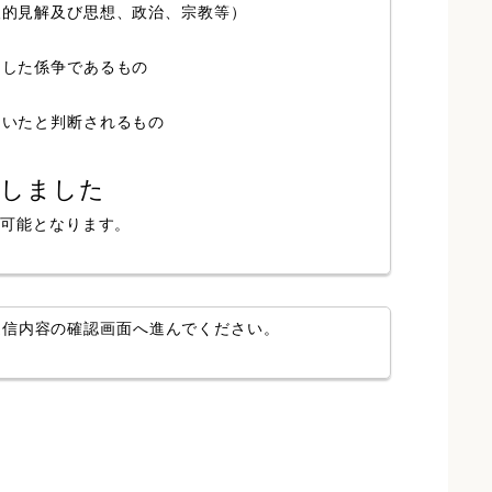
人的見解及び思想、政治、宗教等）
局した係争であるもの
ていたと判断されるもの
認しました
が可能となります。
送信内容の確認画面へ進んでください。