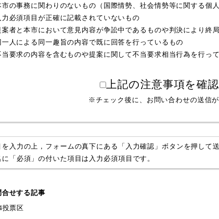
本市の事務に関わりのないもの（国際情勢、社会情勢等に関する個
入力必須項目が正確に記載されていないもの
提案者と本市において意見内容が争訟中であるものや判決により終
同一人による同一趣旨の内容で既に回答を行っているもの
不当要求の内容を含むものや提案に関して不当要求相当行為を行っ
上記の注意事項を確
※チェック後に、お問い合わせの送信
目を入力の上，フォームの真下にある「入力確認」ボタンを押して
名に「必須」の付いた項目は入力必須項目です。
問合せする記事
4投票区