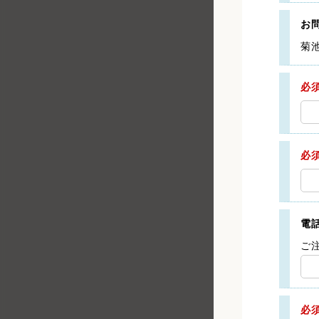
お
菊
必
必
電
ご
必