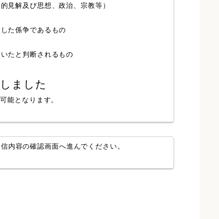
人的見解及び思想、政治、宗教等）
局した係争であるもの
ていたと判断されるもの
認しました
が可能となります。
送信内容の確認画面へ進んでください。