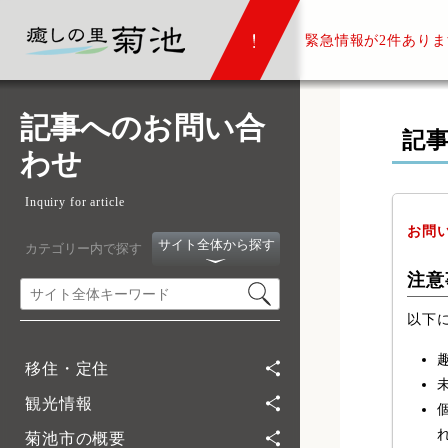
緊急情報が
2件ありま
記事へのお問い合
記
わせ
Inquiry for article
お問
サイト全体から探す
カテゴリー内で探す
注意
以下
移住・定住
観光情報
菊池市の概要