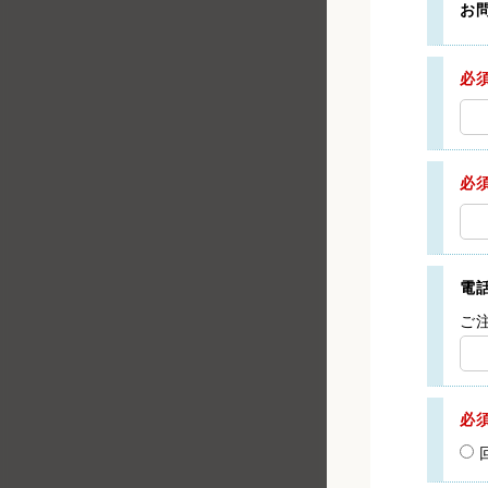
お
必
必
電
ご
必