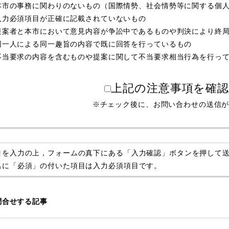
本市の事務に関わりのないもの（国際情勢、社会情勢等に関する個
入力必須項目が正確に記載されていないもの
提案者と本市において意見内容が争訟中であるものや判決により終
同一人による同一趣旨の内容で既に回答を行っているもの
不当要求の内容を含むものや提案に関して不当要求相当行為を行っ
上記の注意事項を確
※チェック後に、お問い合わせの送信
目を入力の上，フォームの真下にある「入力確認」ボタンを押して
名に「必須」の付いた項目は入力必須項目です。
問合せする記事