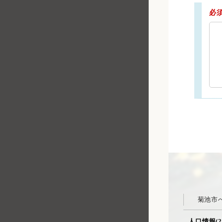
必
菊池市
人口情報(2