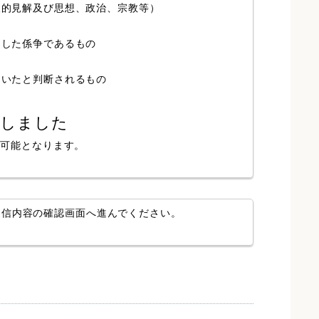
人的見解及び思想、政治、宗教等）
局した係争であるもの
ていたと判断されるもの
認しました
が可能となります。
送信内容の確認画面へ進んでください。