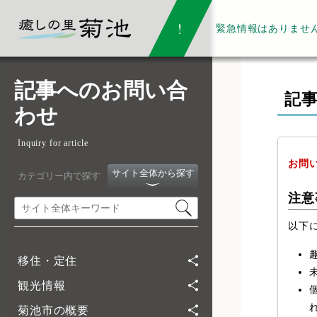
緊急情報は
ありませ
記事へのお問い合
記
わせ
Inquiry for article
お問
サイト全体から探す
カテゴリー内で探す
注意
以下
移住・定住
観光情報
菊池市の概要