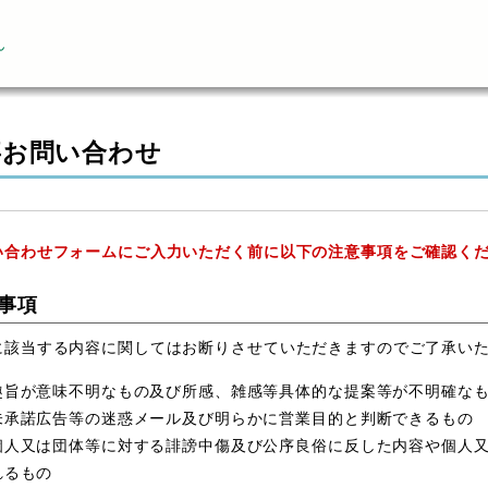
ん
事お問い合わせ
い合わせフォームにご入力いただく前に以下の注意事項をご確認く
事項
に該当する内容に関してはお断りさせていただきますのでご了承い
趣旨が意味不明なもの及び所感、雑感等具体的な提案等が不明確な
未承諾広告等の迷惑メール及び明らかに営業目的と判断できるもの
個人又は団体等に対する誹謗中傷及び公序良俗に反した内容や個人
れるもの