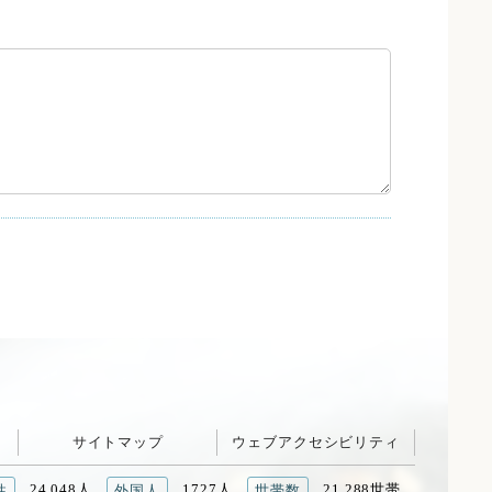
サイトマップ
ウェブアクセシビリティ
24,048人
1727人
21,288世帯
性
外国人
世帯数