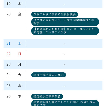
19
木
-
20
金
ひきこもりに関する出張相談会
ひとりで悩まないで 男女共同参画専門委員
相談
【開催延期のお知らせ】第25回 熊本いのち
の電話 チャリティ公演
21
土
-
22
日
-
23
月
-
24
火
年金出張相談のご案内
25
水
-
26
木
指定給水工事事業者
手話通訳者配置についてのお知らせ(令和８年
度の予定)