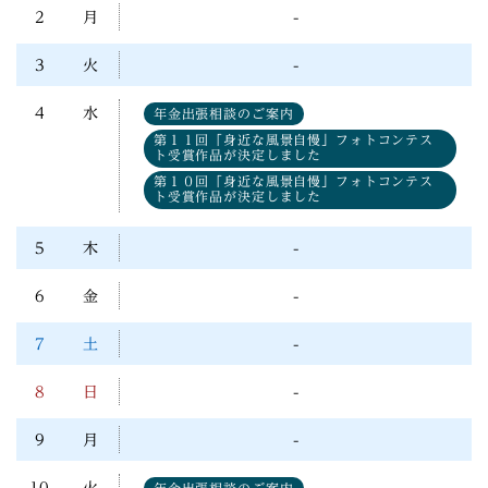
2
月
-
3
火
-
4
水
年金出張相談のご案内
第１１回「身近な風景自慢」フォトコンテス
ト受賞作品が決定しました
第１０回「身近な風景自慢」フォトコンテス
ト受賞作品が決定しました
5
木
-
6
金
-
7
土
-
8
日
-
9
月
-
10
火