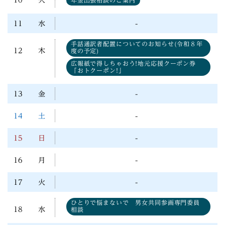
年金出張相談のご案内
11
水
-
手話通訳者配置についてのお知らせ(令和８年
12
木
度の予定)
広報紙で得しちゃおう!地元応援クーポン券
「おトクーポン!」
13
金
-
14
土
-
15
日
-
16
月
-
17
火
-
ひとりで悩まないで 男女共同参画専門委員
18
水
相談