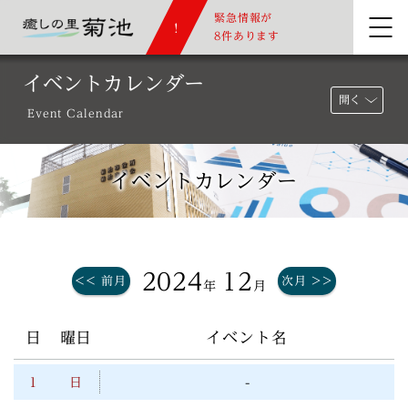
緊急情報が
8件あります
イベントカレンダー
開く
Event Calendar
イベントカレンダー
2024
12
<< 前月
次月 >>
年
月
日
曜日
イベント名
1
日
-