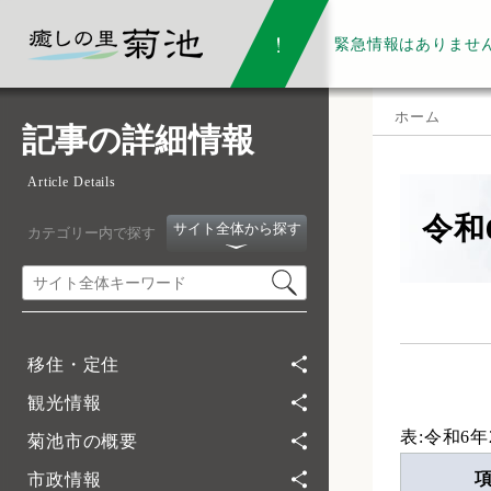
緊急情報は
ありませ
ホーム
記事の詳細情報
Article Details
令和
サイト全体から探す
カテゴリー内で探す
移住・定住
観光情報
表:令和6
菊池市の概要
市政情報