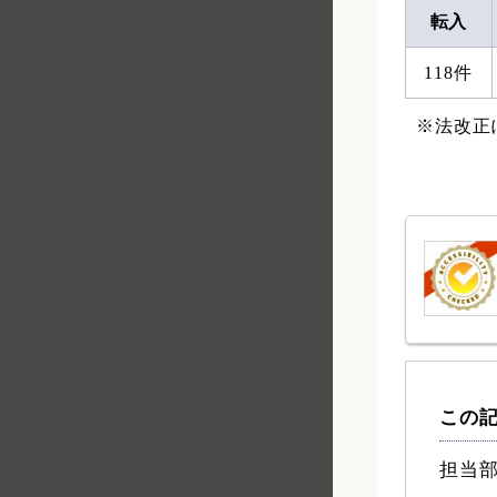
転入
118件
※法改正
この
担当部