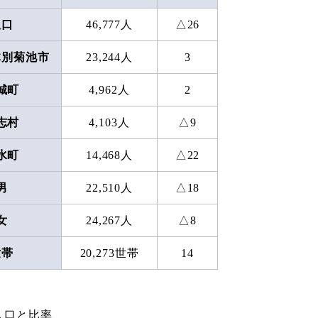
人口
46,777人
△26
体別菊池市
23,244人
3
城町
4,962人
2
志村
4,103人
△9
水町
14,468人
△22
男
22,510人
△18
女
24,267人
△8
世帯
20,273世帯
14
人口と比率