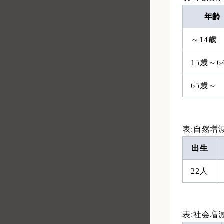
年齢
～14歳
15歳～6
65歳～
表:自然増
出生
22人
表:社会増