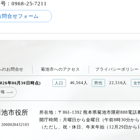
番号：
0968-25-7211
お問合せフォーム
へのお問合せ
菊池市へのアクセス
プライバシーポリシー
46,564人
22,516人
026年06月30日時点)
人口
男性
女
情報
菊池市役所
所在地：〒861-1392 熊本県菊池市隈府888
電話
開庁時間：月曜日から金曜日（午前8時30分から
00020432105
（ただし、祝・休日、年末年始（12月29日から