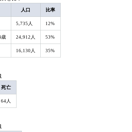
人口
比率
5,735人
12%
4歳
24,912人
53%
16,130人
35%
減
死亡
64人
減