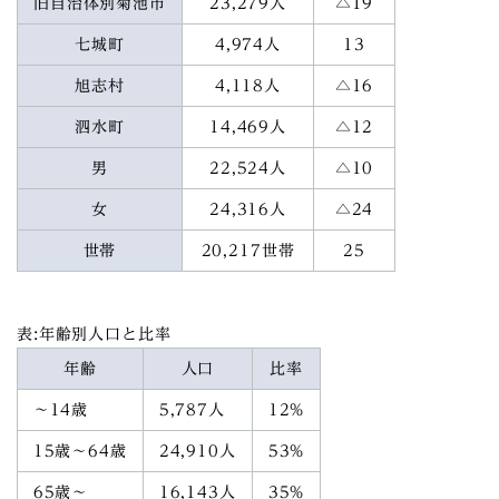
旧自治体別菊池市
23,279人
△19
七城町
4,974人
13
旭志村
4,118人
△16
泗水町
14,469人
△12
男
22,524人
△10
女
24,316人
△24
世帯
20,217世帯
25
表:年齢別人口と比率
年齢
人口
比率
～14歳
5,787人
12%
15歳～64歳
24,910人
53%
65歳～
16,143人
35%