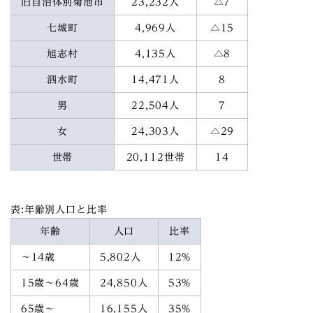
旧自治体別菊池市
23,232人
△7
七城町
4,969人
△15
旭志村
4,135人
△8
泗水町
14,471人
8
男
22,504人
7
女
24,303人
△29
世帯
20,112世帯
14
表:年齢別人口と比率
年齢
人口
比率
～14歳
5,802人
12%
15歳～64歳
24,850人
53%
65歳～
16,155人
35%