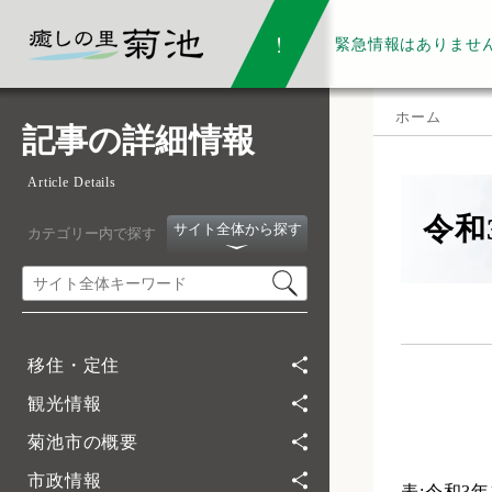
緊急情報は
ありませ
ホーム
記事の詳細情報
Article Details
令和
サイト全体から探す
カテゴリー内で探す
移住・定住
観光情報
菊池市の概要
市政情報
表:令和3