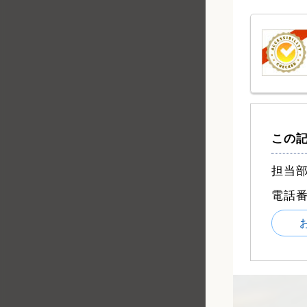
この
担当部
電話