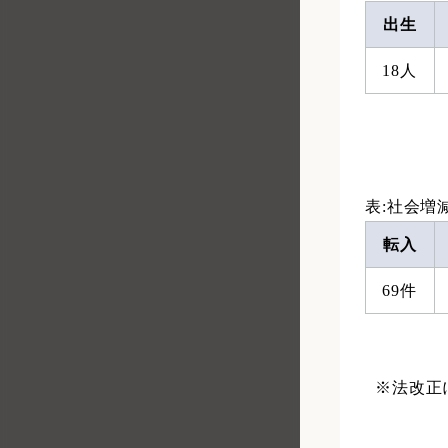
出生
18人
表:社会増
転入
69件
※法改正