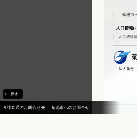
菊池市
人口情報(2
人口統計
法人番号：20
停止
各課直通のお問合せ先
菊池市へのお問合せ