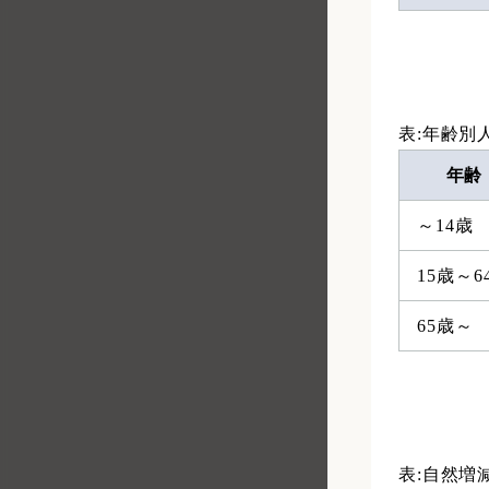
表:年齢別
年齢
～14歳
15歳～6
65歳～
表:自然増