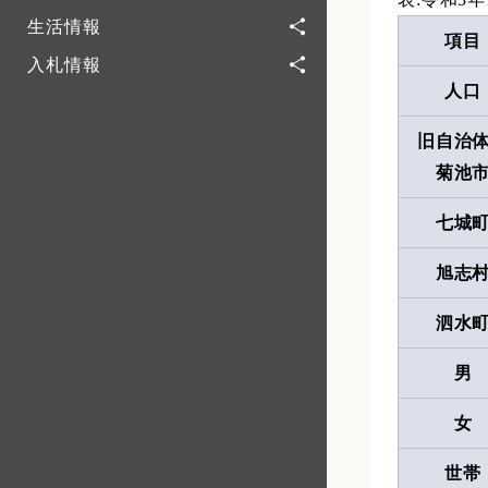
生活情報
項目
入札情報
人口
旧自治
菊池
七城
旭志
泗水
男
女
世帯