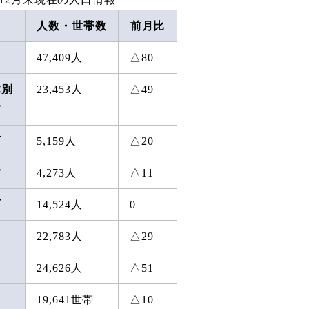
人数・世帯数
前月比
47,409人
△80
体別
23,453人
△49
市
町
5,159人
△20
村
4,273人
△11
町
14,524人
0
22,783人
△29
24,626人
△51
19,641世帯
△10