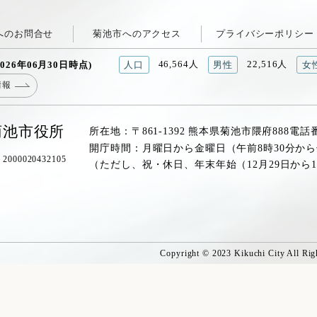
へのお問合せ
菊池市へのアクセス
プライバシーポリシー
46,564人
22,516人
026年06月30日時点)
人口
男性
女
情報
菊池市役所
所在地：〒861-1392 熊本県菊池市隈府888
電話
開庁時間：月曜日から金曜日（午前8時30分から
00020432105
（ただし、祝・休日、年末年始（12月29日から
Copyright © 2023 Kikuchi City All Rig