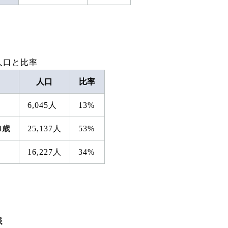
人口と比率
人口
比率
6,045人
13%
4歳
25,137人
53%
16,227人
34%
減