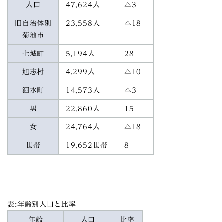
人口
47,624人
△3
旧自治体別
23,558人
△18
菊池市
七城町
5,194人
28
旭志村
4,299人
△10
泗水町
14,573人
△3
男
22,860人
15
女
24,764人
△18
世帯
19,652世帯
8
表:年齢別人口と比率
年齢
人口
比率