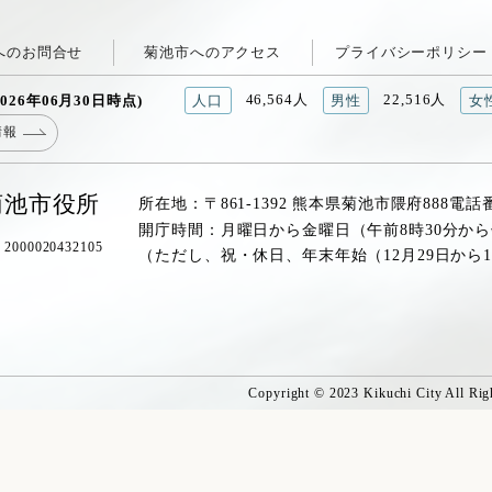
へのお問合せ
菊池市へのアクセス
プライバシーポリシー
46,564人
22,516人
026年06月30日時点)
人口
男性
女
情報
菊池市役所
所在地：〒861-1392 熊本県菊池市隈府888
電話
開庁時間：月曜日から金曜日（午前8時30分から
00020432105
（ただし、祝・休日、年末年始（12月29日から
Copyright © 2023 Kikuchi City All Rig