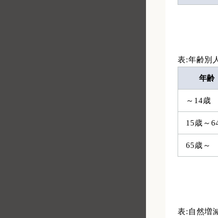
表:年齢別
年齢
～14歳
15歳～6
65歳～
表:自然増