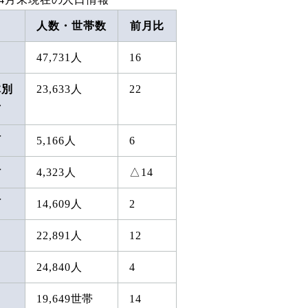
人数・世帯数
前月比
47,731人
16
体別
23,633人
22
市
町
5,166人
6
村
4,323人
△14
町
14,609人
2
22,891人
12
24,840人
4
19,649世帯
14