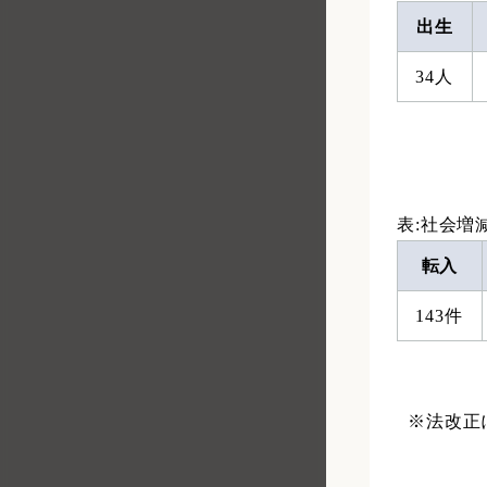
出生
34人
表:社会増
転入
143件
※法改正