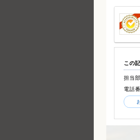
この
担当部
電話