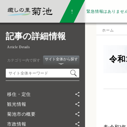
緊急情報は
ありませ
ホーム
記事の詳細情報
Article Details
令和
サイト全体から探す
カテゴリー内で探す
移住・定住
観光情報
菊池市の概要
市政情報
表:令和3