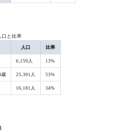
人口と比率
人口
比率
6,159人
13%
4歳
25,391人
53%
16,181人
34%
減