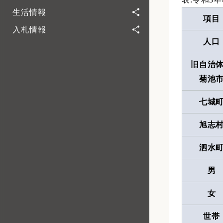
生活情報
項目
入札情報
人口
旧自治
菊池
七城
旭志
泗水
男
女
世帯