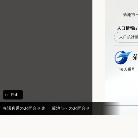
菊池市
人口情報(2
人口統計
法人番号：20
停止
各課直通のお問合せ先
菊池市へのお問合せ