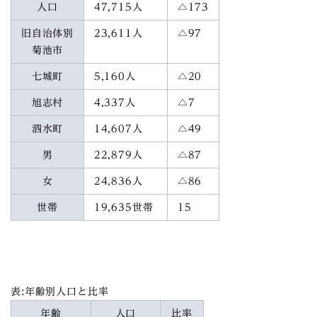
人口
47,715人
△173
旧自治体別
23,611人
△97
菊池市
七城町
5,160人
△20
旭志村
4,337人
△7
泗水町
14,607人
△49
男
22,879人
△87
女
24,836人
△86
世帯
19,635世帯
15
表:年齢別人口と比率
年齢
人口
比率