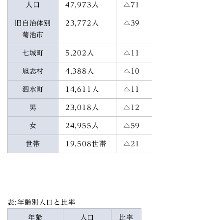
人口
47,973人
△71
旧自治体別
23,772人
△39
菊池市
七城町
5,202人
△11
旭志村
4,388人
△10
泗水町
14,611人
△11
男
23,018人
△12
女
24,955人
△59
世帯
19,508世帯
△21
表:年齢別人口と比率
年齢
人口
比率