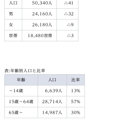
人口
50,340人
△41
男
24,160人
△32
女
26,180人
△9
世帯
18,480世帯
△3
表:年齢別人口と比率
年齢
人口
比率
～14歳
6,639人
13%
15歳～64歳
28,714人
57%
65歳～
14,987人
30%