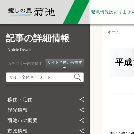
緊急情報は
ありませ
ホーム
記事の詳細情報
Article Details
平成
サイト全体から探す
カテゴリー内で探す
移住・定住
観光情報
菊池市の概要
市政情報
表:平成1