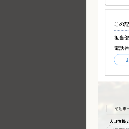
この
担当部
電話
菊池市
人口情報(2