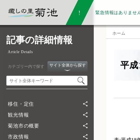
緊急情報は
ありませ
ホーム
記事の詳細情報
Article Details
平成
サイト全体から探す
カテゴリー内で探す
移住・定住
観光情報
菊池市の概要
市政情報
表:平成1