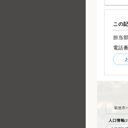
この
担当部
電話
菊池市
人口情報(2