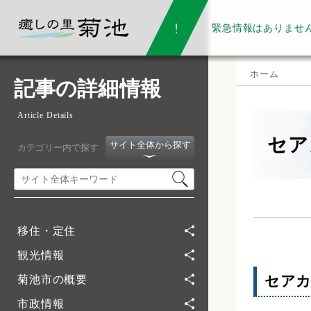
緊急情報は
ありませ
ホーム
記事の詳細情報
Article Details
セア
サイト全体から探す
カテゴリー内で探す
移住・定住
観光情報
セアカ
菊池市の概要
市政情報