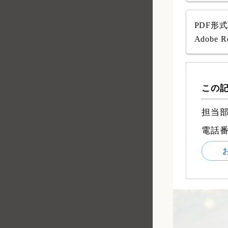
PDF形
Adob
この
担当部
電話