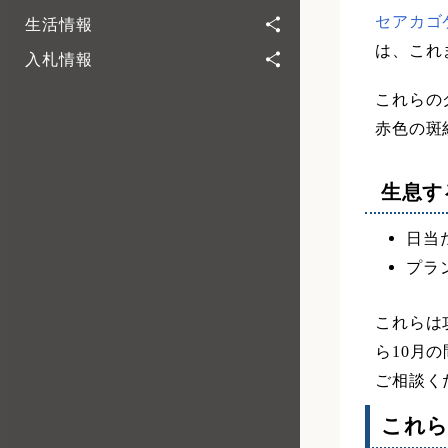
セアカゴケ
生活情報
は、これ
入札情報
これらの
赤色の斑
生息す
日当
プラ
これらは
ら10月
ご相談く
これ