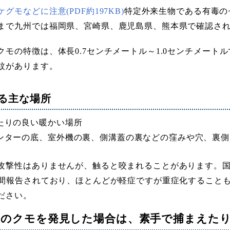
グモなどに注意(PDF約197KB)
特定外来生物である有毒の
まで九州では福岡県、宮崎県、鹿児島県、熊本県で確認さ
クモの特徴は、体長0.7センチメートル～1.0センチメー
紋があります。
る主な場所
たりの良い暖かい場所
ンターの底、室外機の裏、側溝蓋の裏などの窪みや穴、裏側
攻撃性はありませんが、触ると咬まれることがあります。国
の間報告されており、ほとんどが軽症ですが重症化すること
ださい。
らのクモを発見した場合は、素手で捕まえた