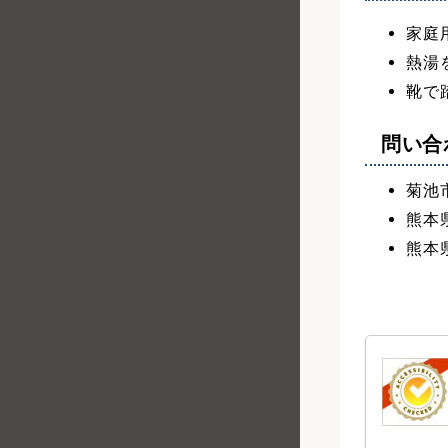
家庭
熱湯
靴で
問い合
菊池市
熊本県
熊本県