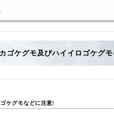
ん
カゴケグモ及びハイイロゴケグモ
ゴケグモなどに注意!