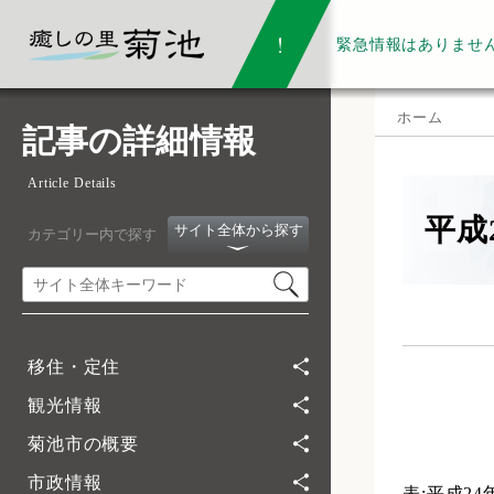
緊急情報は
ありませ
ホーム
記事の詳細情報
Article Details
平成
サイト全体から探す
カテゴリー内で探す
移住・定住
観光情報
菊池市の概要
市政情報
表:平成2