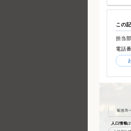
この
担当部
電話
菊池市
人口情報(2