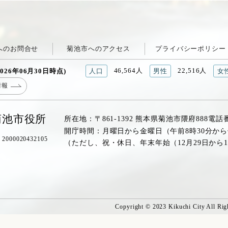
へのお問合せ
菊池市へのアクセス
プライバシーポリシー
46,564人
22,516人
026年06月30日時点)
人口
男性
女
情報
菊池市役所
所在地：〒861-1392 熊本県菊池市隈府888
電話
開庁時間：月曜日から金曜日（午前8時30分から
00020432105
（ただし、祝・休日、年末年始（12月29日から
Copyright © 2023 Kikuchi City All Rig