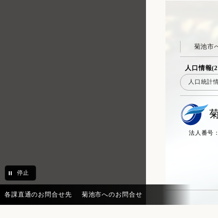
菊池市
人口情報(2
人口統計
法人番号：20
停止
各課直通のお問合せ先
菊池市へのお問合せ