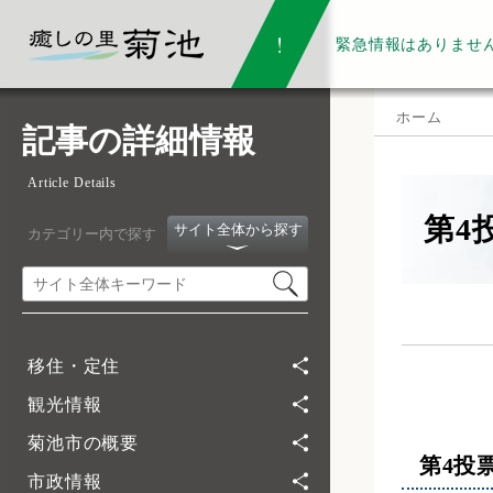
緊急情報は
ありませ
ホーム
記事の詳細情報
Article Details
第4
サイト全体から探す
カテゴリー内で探す
移住・定住
観光情報
菊池市の概要
第4投
市政情報