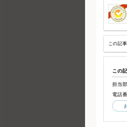
この記
この
担当部
電話