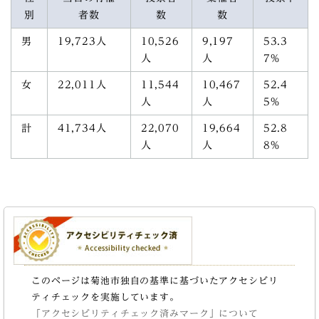
別
者数
数
数
男
19,723人
10,526
9,197
53.3
人
人
7%
女
22,011人
11,544
10,467
52.4
人
人
5%
計
41,734人
22,070
19,664
52.8
人
人
8%
このページは菊池市独自の基準に基づいたアクセシビリ
ティチェックを実施しています。
「アクセシビリティチェック済みマーク」について