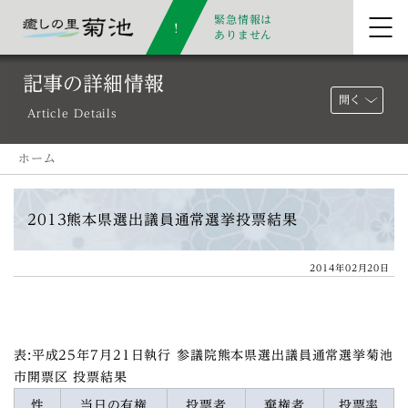
緊急情報は
ありません
記事の詳細情報
開く
Article Details
ホーム
2013熊本県選出議員通常選挙投票結果
2014年02月20日
表:平成25年7月21日執行 参議院熊本県選出議員通常選挙菊池
市開票区 投票結果
性
当日の有権
投票者
棄権者
投票率