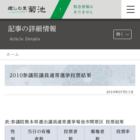
緊急情報は
ありません
記事の詳細情報
開く
Article Details
ホーム
2010参議院議員通常選挙投票結果
2010年07月11日
表:参議院熊本県選出議員通常選挙菊池市開票区 投票結果
性
当日の有権
投票者
棄権者
投票率
別
者数
数
数