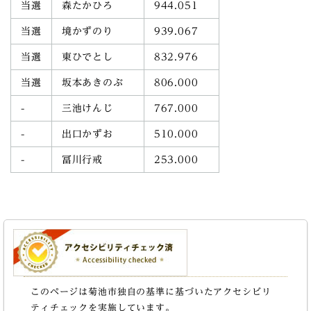
当選
森たかひろ
944.051
当選
境かずのり
939.067
当選
東ひでとし
832.976
当選
坂本あきのぶ
806.000
-
三池けんじ
767.000
-
出口かずお
510.000
-
冨川行戒
253.000
このページは菊池市独自の基準に基づいたアクセシビリ
ティチェックを実施しています。