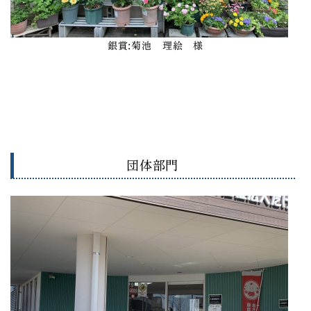
銀賞
:菊池 理絵 様
団体部門