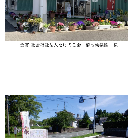
金賞
:社会福祉法人たけのこ会 菊池幼楽園 様